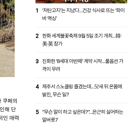
1
‘저탄고지’는 지났다…건강 식사로 뜨는 ‘파이
버 맥싱’
2
한화 세계불꽃축제 9월 5일 조기 개최…韓·
美·英 참가
3
진화한 ‘8세대 아반떼’ 계약 시작…풀옵션 가
격이 무려
4
제주서 스노클링 즐겼는데…닷새 뒤 온몸에
발진, 무슨 일?
아 쿠페의
인해 단
5
“무슨 말이 하고 싶은데?”…은근히 싫어하는
적인 매력
말버릇7