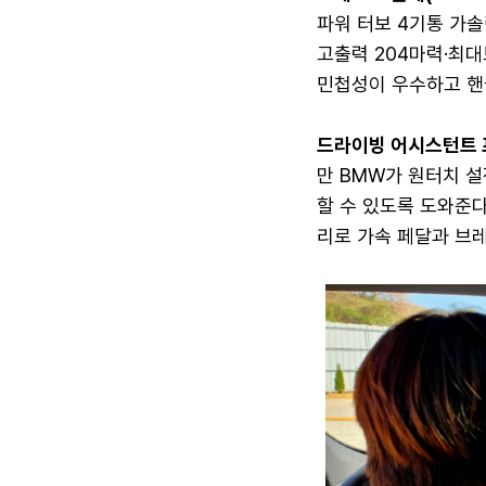
파워 터보 4기통 가
고출력 204마력·최대
민첩성이 우수하고 핸
드라이빙 어시스턴트 
만 BMW가 원터치 설
할 수 있도록 도와준
리로 가속 페달과 브레