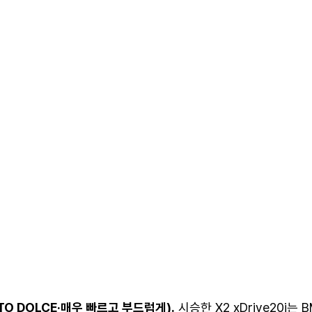
O DOLCE·매우 빠르고 부드럽게).
시승한 X2 xDrive20i는 