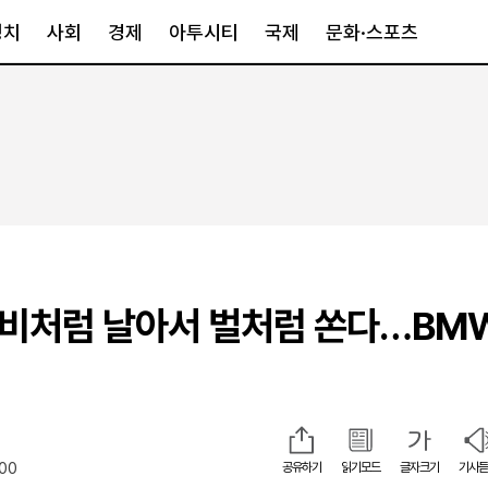
정치
사회
경제
아투시티
국제
문화·스포츠
경제
아투시티
국제
경제일반
종합
세계일반
정책
메트로
아시아·호주
금융·증권
경기·인천
북미
산업
세종·충청
중남미
IT·과학
영남
유럽
나비처럼 날아서 벌처럼 쏜다…BM
부동산
호남
중동·아프리
유통
강원
중기·벤처
제주
:00
공유하기
읽기모드
글자크기
기사듣
인스타그램