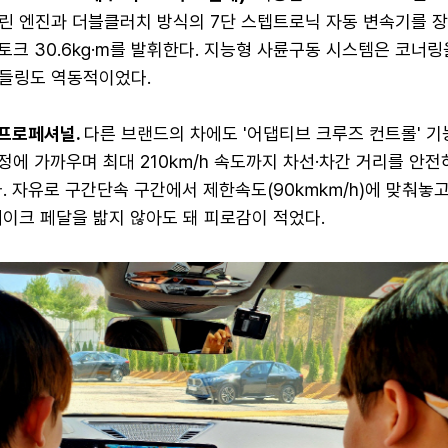
솔린 엔진과 더블클러치 방식의 7단 스텝트로닉 자동 변속기를 
토크 30.6㎏·m를 발휘한다. 지능형 사륜구동 시스템은 코너링
들링도 역동적이었다.
프로페셔널.
다른 브랜드의 차에도 '어댑티브 크루즈 컨트롤' 기
정에 가까우며 최대 210㎞/h 속도까지 차선·차간 거리를 안전
다. 자유로 구간단속 구간에서 제한속도(90㎞㎞/h)에 맞춰놓고
이크 페달을 밟지 않아도 돼 피로감이 적었다.