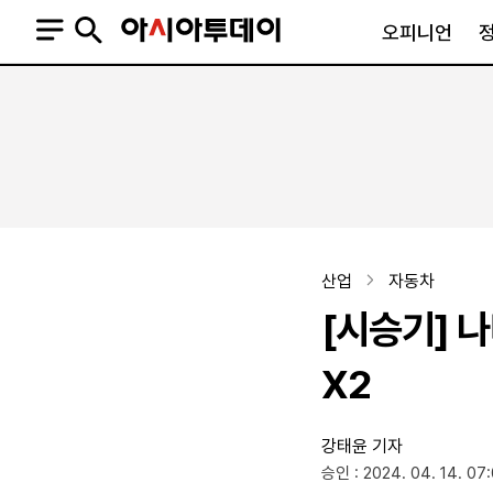
오피니언
오피니언
정치
사회
사설
정치일반
사회일반
칼럼·기고
청와대
사건·사고
기자의 눈
국회·정당
법원·검찰
피플
북한
교육·행정
산업
자동차
외교
노동·복지·환경
[시승기] 
국방
보건·의학
정부
X2
강태윤 기자
SNS
승인 : 2024. 04. 14. 07
뉴스스탠드
네이버블로그
아투TV(유튜브)
페이스북