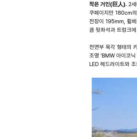
작은 거인(巨人).
2세
쿠페이지만 180㎝의
전장이 195㎜, 휠베
큼 뒷좌석과 트렁크에
전면부 육각 형태의 
조명 'BMW 아이코
LED 헤드라이트와 조