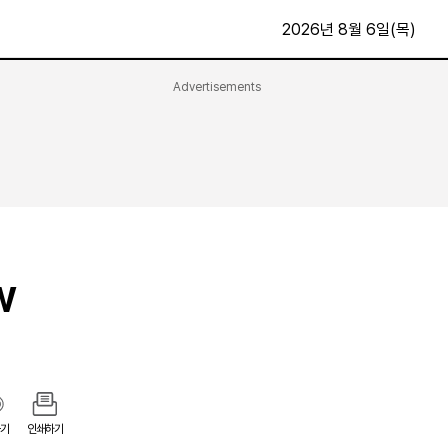
2026년 8월 6일(목)
Advertisements
문화·스포츠
최신
전체
방송
지면보기
가요
구독신청
영화
First Edition
문화
후원하기
W
카
종교
제보24시
스포츠
알립니다
여행
기
인쇄하기