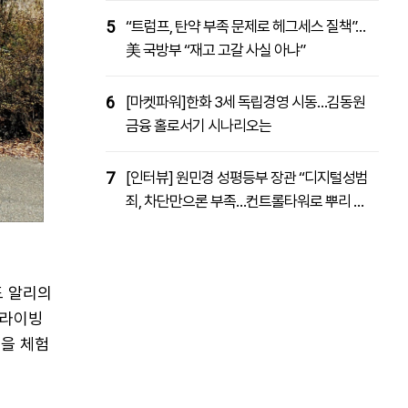
5
“트럼프, 탄약 부족 문제로 헤그세스 질책”…
美 국방부 “재고 고갈 사실 아냐”
6
[마켓파워]한화 3세 독립경영 시동…김동원
금융 홀로서기 시나리오는
7
[인터뷰] 원민경 성평등부 장관 “디지털성범
죄, 차단만으론 부족…컨트롤타워로 뿌리 뽑
을 것”
드 알리의
드라이빙
'을 체험