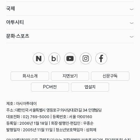
국제
아투시티
문화·스포츠
회사소개
지면보기
신문구독
PC버전
앱설치
제호 : 아시아투데이
주소 : 대한민국 서울특별시 영등포구 의사당대로1길 34 인영빌딩
대표전화 : 02) 769-5000 | 등록번호 : 서울 아00160
등록일 : 2006년 1월 18일 | 회장·발행인·편집인 : 우종순
발행일자 : 2005년 11월 11일 | 청소년보호책임자 : 성희제