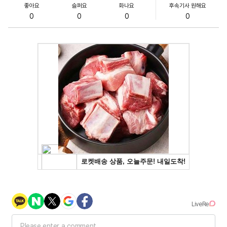
좋아요
슬퍼요
화나요
후속기사 원해요
0
0
0
0