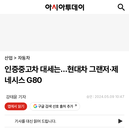
뉴
최
속
정
사
경
국
오
피
아
문
포
스
신
보
치
회
제
제
피
플
투
화
토
니
시
·
산업
언
티
스
>
자동차
포
인증중고차 대세는…현대차 그랜저·제
츠
네시스 G80
ENGLISH
中
Tiếng
文
Việt
강태윤 기자
승인 : 2024.05.09 10:47
앱에서 읽기
구글 검색 선호 출처 추가
지
신
후
제
회
앱
면
문
원
보
사
설
기사를 대신 읽어 드립니다.
보
구
하
24
소
치
기
독
기
시
개