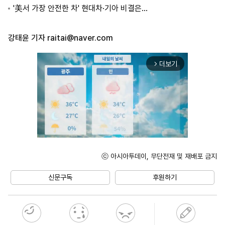
'美서 가장 안전한 차' 현대차·기아 비결은…
강태윤 기자
raitai@naver.com
더보기
arrow_forward_ios
ⓒ 아시아투데이, 무단전재 및 재배포 금지
Unmute
신문구독
후원하기