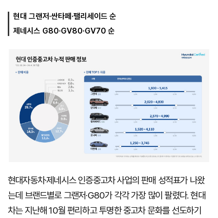
현대 그랜저·싼타페·팰리세이드 순
제네시스 G80·GV80·GV70 순
마
운
대
켓
세
학
파
동
워
문
골
프
현대자동차·제네시스 인증중고차 사업의 판매 성적표가 나왔
는데 브랜드별로 그랜저·G80가 각각 가장 많이 팔렸다. 현대
차는 지난해 10월 편리하고 투명한 중고차 문화를 선도하기