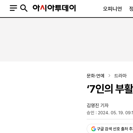
오피니언
오피니언
정치
사회
사설
정치일반
사회일반
칼럼·기고
청와대
사건·사고
기자의 눈
국회·정당
법원·검찰
피플
북한
교육·행정
문화·연예
드라마
외교
노동·복지·환경
‘7인의 부
국방
보건·의학
정부
김영진 기자
승인 : 2024. 05. 19. 09:
SNS
뉴스스탠드
네이버블로그
아투TV(유튜브)
페이스북
구글 검색 선호 출처 