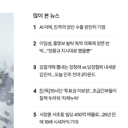
패밀리사이트
마켓파워
아투TV
대학동문골프최강전
많이 본 뉴스
1
AI 덕에, 진격의 양안 수출 완전히 기염
2
이임생, 홍명보 발탁 독박 의혹에 정면 반
박…“정몽규 지시대로 했을뿐”
3
검찰개혁 뽐내는 정청래 vs 당정협력 내세운
김민석…오늘 민주 전대 2라운드
4
[단독]15사단 ‘투표권 미보장’…초급간부들이
질책 두려워 ‘자체누락’
5
서장훈 서초동 빌딩 450억 매물로…26년 만
에 16배 시세차익 기대