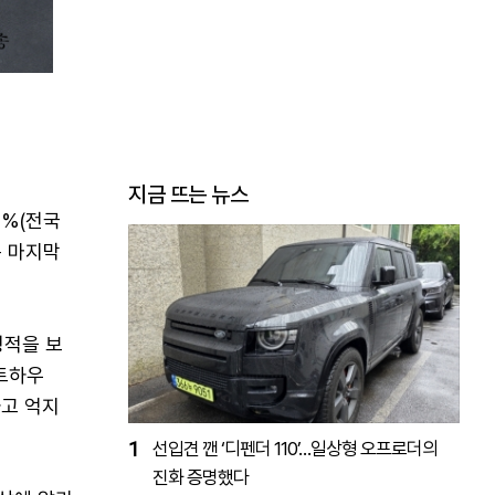
지금 뜨는 뉴스
1%(전국
은 마지막
성적을 보
펜트하우
하고 억지
1
선입견 깬 ‘디펜더 110’…일상형 오프로더의
진화 증명했다