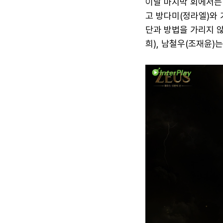
이날 마지막 회에서는 
고 방다미(정라엘)와
단과 방법을 가리지 않
희), 남철우(조재윤)