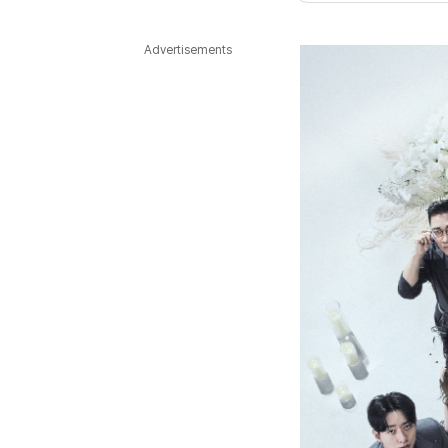
다국어뉴스
ENGLISH
Tiếng Việt
中文
Advertisements