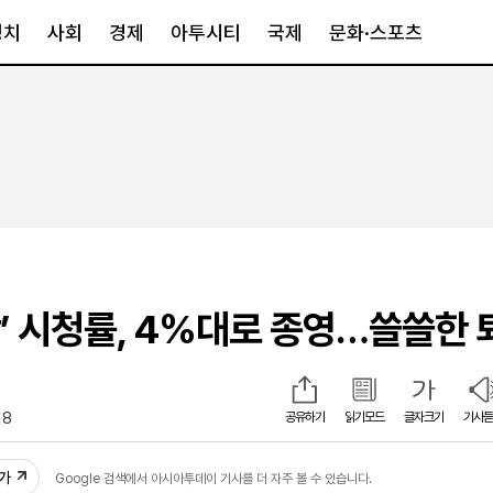
정치
사회
경제
아투시티
국제
문화·스포츠
경제
아투시티
국제
경제일반
종합
세계일반
정책
메트로
아시아·호주
금융·증권
경기·인천
북미
산업
세종·충청
중남미
IT·과학
영남
유럽
활’ 시청률, 4%대로 종영…쓸쓸한 
부동산
호남
중동·아프리
유통
강원
중기·벤처
제주
18
공유하기
읽기모드
글자크기
기사듣
인스타그램
추가
Google 검색에서 아시아투데이 기사를 더 자주 볼 수 있습니다.