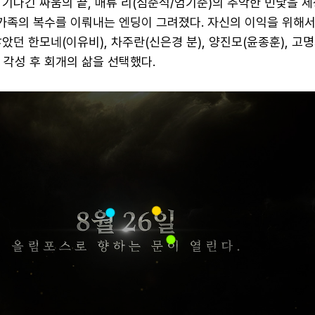
기나긴 싸움의 끝, 매튜 리(심준석/엄기준)의 추악한 민낯을 
 가족의 복수를 이뤄내는 엔딩이 그려졌다. 자신의 이익을 위해
았던 한모네(이유비), 차주란(신은경 분), 양진모(윤종훈), 고
는 각성 후 회개의 삶을 선택했다.