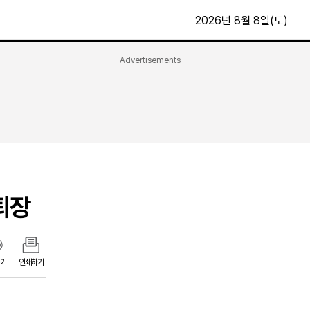
2026년 8월 8일(토)
Advertisements
문화·스포츠
최신
전체
방송
지면보기
가요
구독신청
영화
First Edition
문화
후원하기
퇴장
카
종교
제보24시
스포츠
알립니다
여행
기
인쇄하기