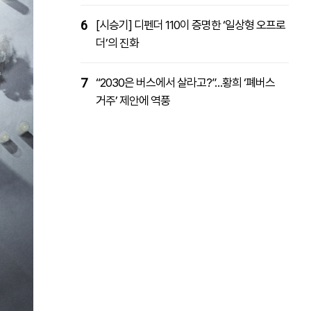
6
[시승기] 디펜더 110이 증명한 ‘일상형 오프로
더’의 진화
7
“2030은 버스에서 살라고?”…황희 ‘폐버스
거주’ 제안에 역풍