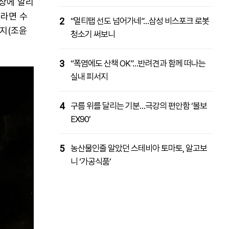
세상에 알리
서라면 수
2
“멀티탭 선도 넘어가네”…삼성 비스포크 로봇
명지(조윤
청소기 써보니
3
“폭염에도 산책 OK”…반려견과 함께 떠나는
실내 피서지
4
구름 위를 달리는 기분…극강의 편안함 ‘볼보
EX90’
5
농산물인줄 알았던 스테비아 토마토, 알고보
니 ‘가공식품’