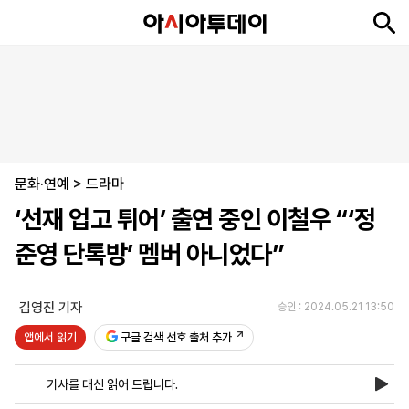
뉴
최
속
정
사
경
국
오
피
아
문
포
스
신
보
치
회
제
제
피
플
투
화
토
니
시
·
문화·연예
언
티
스
>
드라마
포
‘선재 업고 튀어’ 출연 중인 이철우 “‘정
츠
준영 단톡방’ 멤버 아니었다”
ENGLISH
中
Tiếng
文
Việt
김영진 기자
승인 : 2024.05.21 13:50
앱에서 읽기
구글 검색 선호 출처 추가
지
신
후
제
회
앱
면
문
원
보
사
설
기사를 대신 읽어 드립니다.
보
구
하
24
소
치
기
독
기
시
개