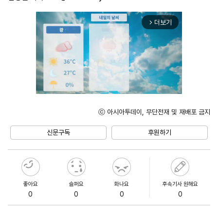
더보기
arrow_forward_ios
ⓒ 아시아투데이, 무단전재 및 재배포 금지
Unmute
신문구독
후원하기
좋아요
슬퍼요
화나요
후속기사 원해요
0
0
0
0