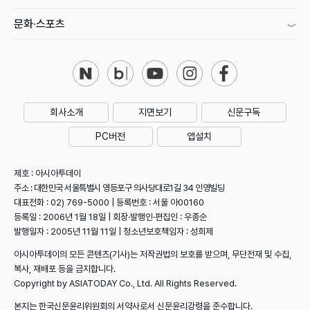
문화·스포츠
회사소개
지면보기
신문구독
PC버전
앱설치
제호 : 아시아투데이
주소 : 대한민국 서울특별시 영등포구 의사당대로1길 34 인영빌딩
대표전화 : 02) 769-5000 | 등록번호 : 서울 아00160
등록일 : 2006년 1월 18일 | 회장·발행인·편집인 : 우종순
발행일자 : 2005년 11월 11일 | 청소년보호책임자 : 성희제
아시아투데이의 모든 콘텐츠(기사)는 저작권법의 보호를 받으며, 무단전재 및 수집,
복사, 재배포 등을 금지합니다.
Copyright by ASIATODAY Co., Ltd. All Rights Reserved.
본지는 한국신문윤리위원회의 서약사로서 신문윤리강령을 준수합니다.