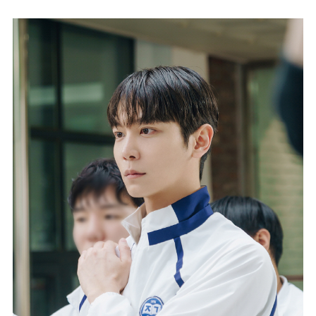
마
운
대
켓
세
학
파
동
워
문
골
프