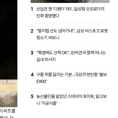
1
선입견 깬 ‘디펜더 110’…일상형 오프로더의
진화 증명했다
2
“멀티탭 선도 넘어가네”…삼성 비스포크 로봇
청소기 써보니
3
“폭염에도 산책 OK”…반려견과 함께 떠나는
실내 피서지
4
구름 위를 달리는 기분…극강의 편안함 ‘볼보
EX90’
5
농산물인줄 알았던 스테비아 토마토, 알고보
니 ‘가공식품’
 티셔츠를