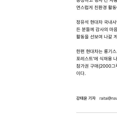
증정하고 행사 간 사
연스럽게 친환경 활동에
정유석 현대차 국내사
든 분들께 감사의 마
활동을 선보여 나갈 
한편 현대차는 롱기스
포레스트'에 식재용 나
참가권 구매(2000그
이다.
강태윤 기자
raitai@na