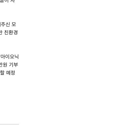
들이 자
해주신 모
한 친환경
 '아이오닉
1만원 기부
달할 예정