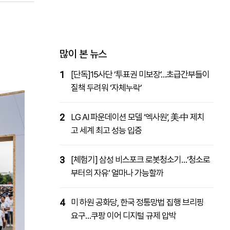
패밀리사이트
마켓파워
아투TV
대학동문골프최강전
많이 본 뉴스
1
[단독]15사단 ‘투표권 미보장’…초급간부들이
질책 두려워 ‘자체누락’
2
LG AI 파운데이션 모델 ‘엑사원’, 美·中 제치
고 세계 최고 성능 입증
3
[체험기] 삼성 비스포크 로봇청소기…‘청소로
부터의 자유’ 얼마나 가능할까
4
미 하원 공화당, 한국 정통망법 집행 브리핑
요구…쿠팡 이어 디지털 규제 압박