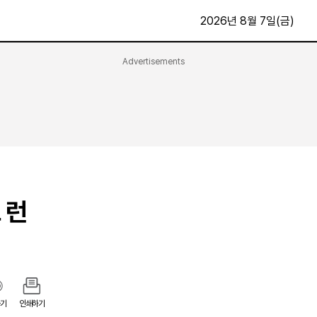
2026년 8월 7일(금)
Advertisements
문화·스포츠
최신
전체
방송
지면보기
가요
구독신청
영화
First Edition
문화
후원하기
 런
카
종교
제보24시
스포츠
알립니다
여행
기
인쇄하기