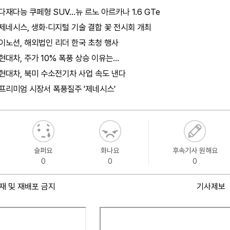
다재다능 쿠페형 SUV…뉴 르노 아르카나 1.6 GTe
제네시스, 생화·디지털 기술 결합 꽃 전시회 개최
이노션, 해외법인 리더 한국 초청 행사
현대차, 주가 10% 폭풍 상승 이유는…
현대차, 북미 수소전기차 사업 속도 낸다
프리미엄 시장서 폭풍질주 '제네시스'
슬퍼요
화나요
후속기사 원해요
0
0
0
재 및 재배포 금지
기사제보