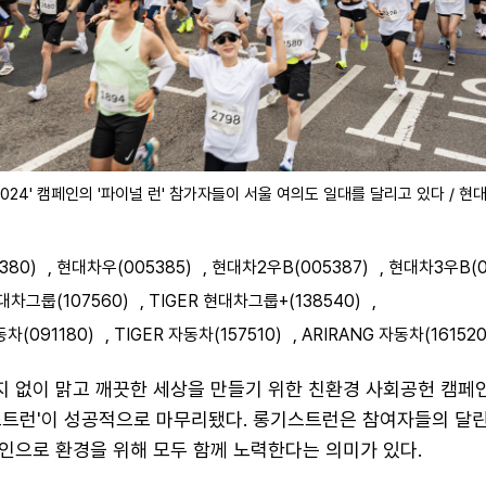
2024' 캠페인의 '파이널 런' 참가자들이 서울 여의도 일대를 달리고 있다 / 현
380)
,
현대차우(005385)
,
현대차2우B(005387)
,
현대차3우B(0
대차그룹(107560)
,
TIGER 현대차그룹+(138540)
,
차(091180)
,
TIGER 자동차(157510)
,
ARIRANG 자동차(161520
 없이 맑고 깨끗한 세상을 만들기 위한 친환경 사회공헌 캠페
스트런'이 성공적으로 마무리됐다. 롱기스트런은 참여자들의 달
인으로 환경을 위해 모두 함께 노력한다는 의미가 있다.