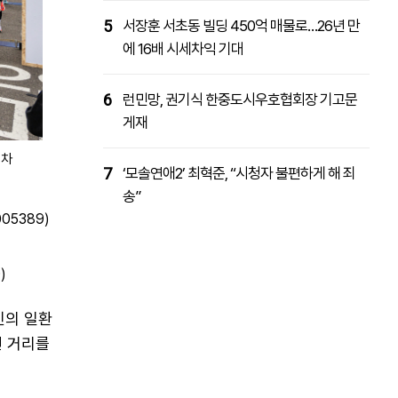
5
서장훈 서초동 빌딩 450억 매물로…26년 만
에 16배 시세차익 기대
6
런민망, 권기식 한중도시우호협회장 기고문
게재
대차
7
‘모솔연애2’ 최혁준, “시청자 불편하게 해 죄
송”
05389)
)
인의 일환
린 거리를