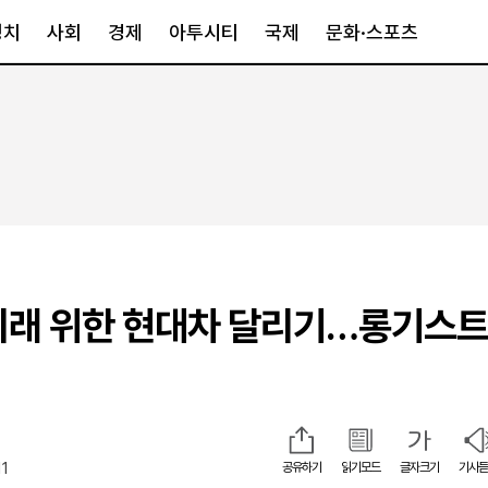
정치
사회
경제
아투시티
국제
문화·스포츠
경제
아투시티
국제
경제일반
종합
세계일반
정책
메트로
아시아·호주
금융·증권
경기·인천
북미
산업
세종·충청
중남미
IT·과학
영남
유럽
미래 위한 현대차 달리기…롱기스트
부동산
호남
중동·아프리
유통
강원
중기·벤처
제주
11
공유하기
읽기모드
글자크기
기사듣
인스타그램