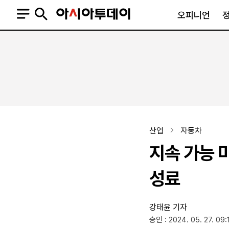
오피니언
오피니언
정치
사회
사설
정치일반
사회일반
칼럼·기고
청와대
사건·사고
기자의 눈
국회·정당
법원·검찰
피플
북한
교육·행정
산업
자동차
외교
노동·복지·환경
지속 가능 
국방
보건·의학
정부
성료
강태윤 기자
SNS
승인 : 2024. 05. 27. 09:
뉴스스탠드
네이버블로그
아투TV(유튜브)
페이스북