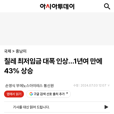
뉴
최
속
정
사
경
국
오
피
아
문
포
스
신
보
치
회
제
제
피
플
투
화
토
니
시
·
국제
언
티
스
>
중남미
포
칠레 최저임금 대폭 인상…1년여 만에
츠
43% 상승
ENGLISH
中
Tiếng
文
Việt
손영식 부에노스아이레스 통신원
수정 : 2024.07.03 12:07
앱에서 읽기
구글 검색 선호 출처 추가
지
신
후
제
회
앱
면
문
원
보
사
설
기사를 대신 읽어 드립니다.
보
구
하
24
소
치
기
독
기
시
개