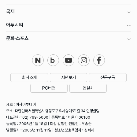
국제
아투시티
문화·스포츠
회사소개
지면보기
신문구독
PC버전
앱설치
제호 : 아시아투데이
주소 : 대한민국 서울특별시 영등포구 의사당대로1길 34 인영빌딩
대표전화 : 02) 769-5000 | 등록번호 : 서울 아00160
등록일 : 2006년 1월 18일 | 회장·발행인·편집인 : 우종순
발행일자 : 2005년 11월 11일 | 청소년보호책임자 : 성희제