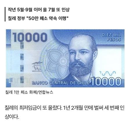
작년 5월·9월 이어 올 7월 또 인상
칠레 정부 "50만 페소 약속 이행"
마
운
대
켓
세
학
파
동
워
문
골
프
칠레 1만 페소 화폐/연합뉴스
칠레의 최저임금이 또 올랐다. 1년 2개월 만에 벌써 세 번째 인
상이다.