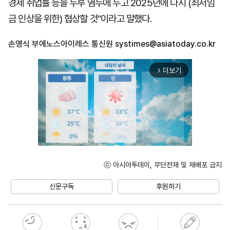
경제 취업률 등을 두루 염두에 두고 2025년에 다시 (최저임
금 인상을 위한) 협상할 것"이라고 말했다.
손영식 부에노스아이레스 통신원
systimes@asiatoday.co.kr
더보기
arrow_forward_ios
ⓒ 아시아투데이, 무단전재 및 재배포 금지
Unmute
신문구독
후원하기