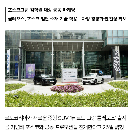
포스코그룹 임직원 대상 공동 마케팅
콜레오스, 포스코 첨단 소재·기술 적용…차량 경량화·안전성 확보
마
운
대
켓
세
학
파
동
워
문
골
프
르노코리아가 새로운 중형 SUV '뉴 르노 그랑 콜레오스' 출시
를 기념해 포스코와 공동 프로모션을 전개한다고 26일 밝혔