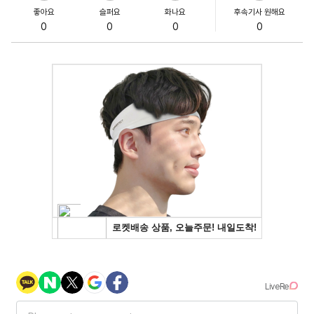
좋아요
슬퍼요
화나요
후속기사 원해요
0
0
0
0