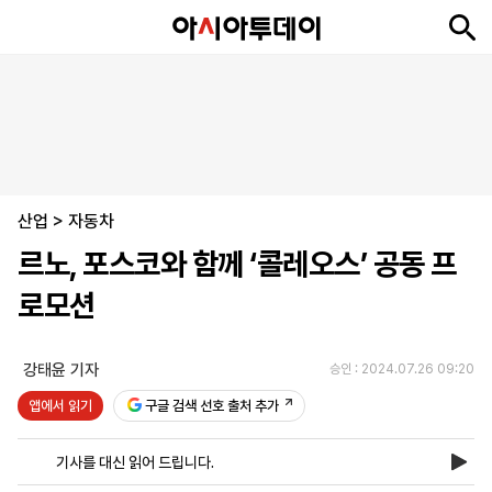
뉴
최
속
정
사
경
국
오
피
아
문
포
스
신
보
치
회
제
제
피
플
투
화
토
니
시
·
산업
언
티
스
>
자동차
포
르노, 포스코와 함께 ‘콜레오스’ 공동 프
츠
로모션
ENGLISH
中
Tiếng
文
Việt
강태윤 기자
승인 : 2024.07.26 09:20
앱에서 읽기
구글 검색 선호 출처 추가
지
신
후
제
회
앱
면
문
원
보
사
설
기사를 대신 읽어 드립니다.
보
구
하
24
소
치
기
독
기
시
개