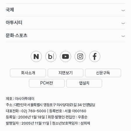
국제
아투시티
문화·스포츠
회사소개
지면보기
신문구독
PC버전
앱설치
제호 : 아시아투데이
주소 : 대한민국 서울특별시 영등포구 의사당대로1길 34 인영빌딩
대표전화 : 02) 769-5000 | 등록번호 : 서울 아00160
등록일 : 2006년 1월 18일 | 회장·발행인·편집인 : 우종순
발행일자 : 2005년 11월 11일 | 청소년보호책임자 : 성희제