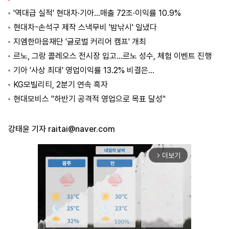
'역대급 실적' 현대차·기아…매출 72조·이익률 10.9%
현대차-손석구 제작 스낵무비 '밤낚시' 일냈다
지엠한마음재단 '글로벌 커리어 캠프' 개최
르노, 그랑 콜레오스 전시장 입고…르노 성수, 체험 이벤트 진행
기아 '사상 최대' 영업이익률 13.2% 비결은…
KG모빌리티, 2분기 연속 흑자
현대모비스 "하반기 공격적 영업으로 목표 달성"
강태윤 기자
raitai@naver.com
더보기
arrow_forward_ios