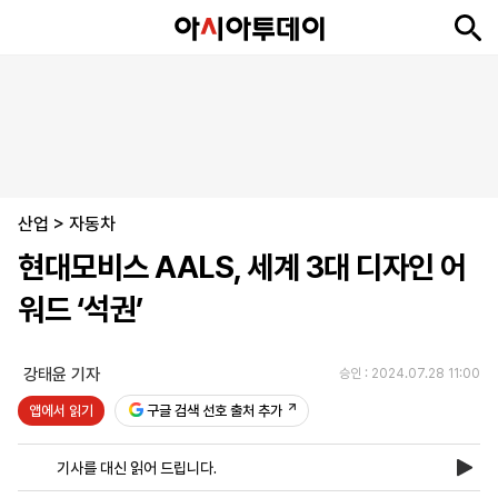
뉴
최
속
정
사
경
국
오
피
아
문
포
스
신
보
치
회
제
제
피
플
투
화
토
니
시
·
산업
언
티
스
>
자동차
포
현대모비스 AALS, 세계 3대 디자인 어
츠
워드 ‘석권’
ENGLISH
中
Tiếng
文
Việt
강태윤 기자
승인 : 2024.07.28 11:00
앱에서 읽기
구글 검색 선호 출처 추가
지
신
후
제
회
앱
면
문
원
보
사
설
기사를 대신 읽어 드립니다.
보
구
하
24
소
치
기
독
기
시
개