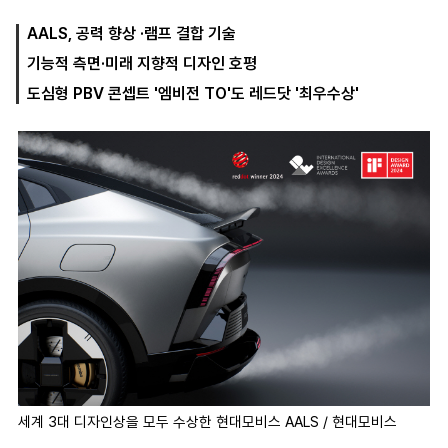
AALS, 공력 향상 ·램프 결합 기술
기능적 측면·미래 지향적 디자인 호평
마
운
대
켓
세
학
도심형 PBV 콘셉트 '엠비전 TO'도 레드닷 '최우수상'
파
동
워
문
골
프
세계 3대 디자인상을 모두 수상한 현대모비스 AALS / 현대모비스