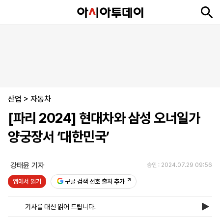
뉴
최
속
정
사
경
국
오
피
아
문
포
스
신
보
치
회
제
제
피
플
투
화
토
니
시
·
산업
언
티
스
>
자동차
포
[파리 2024] 현대차와 삼성 오너일가
츠
양궁장서 ‘대한민국’
ENGLISH
中
Tiếng
文
Việt
강태윤 기자
승인 : 2024.07.29 09:56
앱에서 읽기
구글 검색 선호 출처 추가
지
신
후
제
회
앱
면
문
원
보
사
설
기사를 대신 읽어 드립니다.
보
구
하
24
소
치
기
독
기
시
개