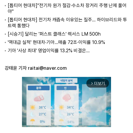
[톱티어 현대차]"전기차 원가 절감·수소차 장거리 주행 난제 풀어
야"
[톱티어 현대차] 전기차 캐즘속 이유있는 질주… 하이브리드와 투
트랙 통했다
[시승기] 달리는 '퍼스트 클래스' 렉서스 LM 500h
'역대급 실적' 현대차·기아…매출 72조·이익률 10.9%
기아 '사상 최대' 영업이익률 13.2% 비결은…
강태윤 기자
raitai@naver.com
더보기
arrow_forward_ios