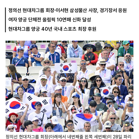
정의선 현대차그룹 회장·이서현 삼성물산 사장, 경기장서 응원
여자 양궁 단체전 올림픽 10연패 신화 달성
마
운
대
켓
세
학
현대차그룹 양궁 40년 국내 스포츠 최장 후원
파
동
워
문
골
프
정의선 현대차그룹 회장(아래에서 네번째줄 왼쪽 세번째)이 28일 파리