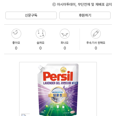
ⓒ 아시아투데이, 무단전재 및 재배포 금지
Mute
신문구독
후원하기
좋아요
슬퍼요
화나요
후속기사 원해요
0
0
0
0