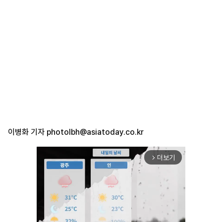
이병화 기자
photolbh@asiatoday.co.kr
더보기
arrow_forward_ios