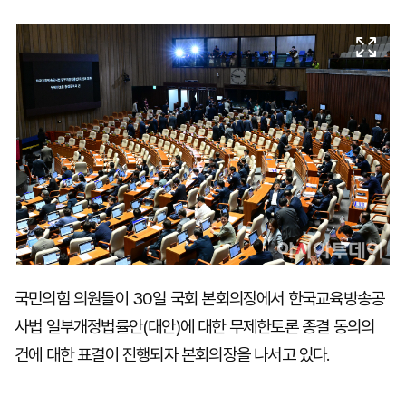
마
운
대
켓
세
학
파
동
워
문
골
프
국민의힘 의원들이 30일 국회 본회의장에서 한국교육방송공
사법 일부개정법률안(대안)에 대한 무제한토론 종결 동의의
건에 대한 표결이 진행되자 본회의장을 나서고 있다.