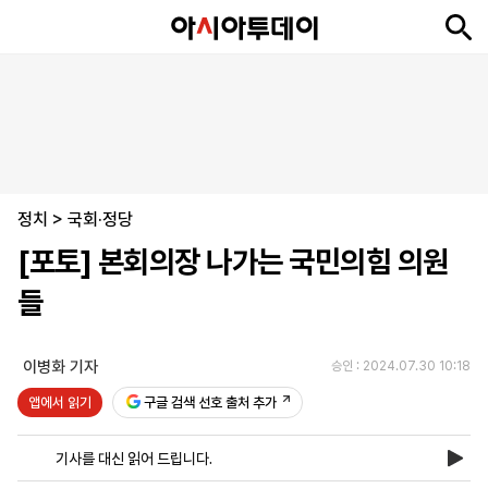
뉴
최
속
정
사
경
국
오
피
아
문
포
스
신
보
치
회
제
제
피
플
투
화
토
니
시
·
정치
언
티
스
>
국회·정당
포
[포토] 본회의장 나가는 국민의힘 의원
츠
들
ENGLISH
中
Tiếng
文
Việt
이병화 기자
승인 : 2024.07.30 10:18
앱에서 읽기
구글 검색 선호 출처 추가
지
신
후
제
회
앱
면
문
원
보
사
설
기사를 대신 읽어 드립니다.
보
구
하
24
소
치
기
독
기
시
개