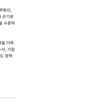
부동산,
과 끈기로
을 수훈하
력을 더욱
사, 기업
서도 정책