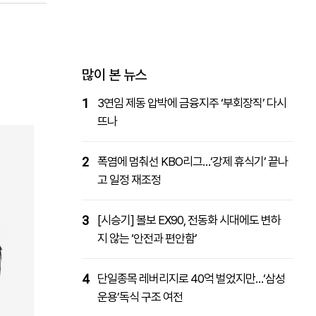
패밀리사이트
마켓파워
아투TV
대학동문골프최강전
많이 본 뉴스
1
3연임 제동 압박에 금융지주 ‘부회장직’ 다시
뜨나
2
폭염에 멈춰선 KBO리그…‘강제 휴식기’ 끝나
고 일정 재조정
3
[시승기] 볼보 EX90, 전동화 시대에도 변하
지 않는 ‘안전과 편안함’
4
단일종목 레버리지로 40억 벌었지만…‘삼성
운용’독식 구조 여전