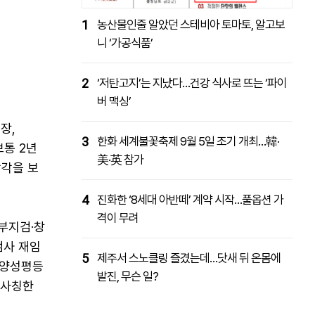
1
농산물인줄 알았던 스테비아 토마토, 알고보
니 ‘가공식품’
2
‘저탄고지’는 지났다…건강 식사로 뜨는 ‘파이
버 맥싱’
장,
3
한화 세계불꽃축제 9월 5일 조기 개최…韓·
보통 2년
美·英 참가
감각을 보
4
진화한 ‘8세대 아반떼’ 계약 시작…풀옵션 가
격이 무려
부지검·창
검사 재임
5
제주서 스노클링 즐겼는데…닷새 뒤 온몸에
 양성평등
발진, 무슨 일?
 사칭한