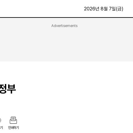
2026년 8월 7일(금)
Advertisements
문화·스포츠
최신
전체
방송
지면보기
가요
구독신청
영화
First Edition
문화
후원하기
·정부
카
종교
제보24시
스포츠
알립니다
여행
기
인쇄하기