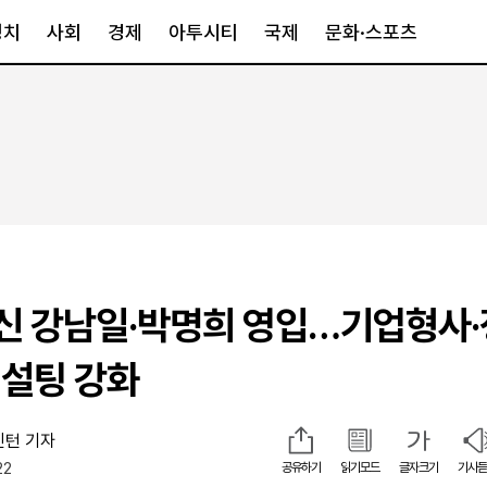
정치
사회
경제
아투시티
국제
문화·스포츠
경제
아투시티
국제
경제일반
종합
세계일반
정책
메트로
아시아·호주
금융·증권
경기·인천
북미
산업
세종·충청
중남미
IT·과학
영남
유럽
출신 강남일·박명희 영입…기업형사
부동산
호남
중동·아프리
유통
강원
설팅 강화
중기·벤처
제주
인턴 기자
22
인스타그램
공유하기
읽기모드
글자크기
기사듣