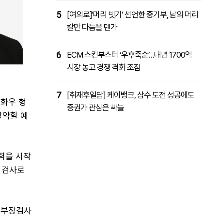
5
[여의로]‘머리 빗기’ 선언한 중기부, 남의 머리
칼만 다듬을 텐가
6
ECM 스킨부스터 ‘우후죽순’…내년 1700억
시장 놓고 경쟁 격화 조짐
7
[취재후일담] 케이뱅크, 삼수 도전 성공에도
 화우 형
증권가 관심은 싸늘
활약할 예
력을 시작
 검사로
부부장검사