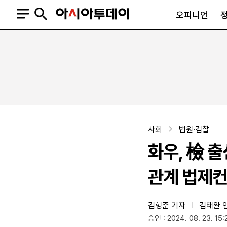
오피니언
오피니언
정치
사회
사설
정치일반
사회일반
칼럼·기고
청와대
사건·사고
기자의 눈
국회·정당
법원·검찰
피플
북한
교육·행정
사회
법원·검찰
외교
노동·복지·환경
화우, 檢 
국방
보건·의학
정부
관계 법제컨
김형준 기자
김태완 
|
SNS
승인 : 2024. 08. 23. 15:
뉴스스탠드
네이버블로그
아투TV(유튜브)
페이스북