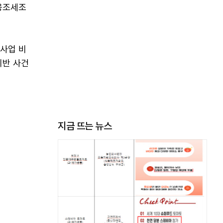
융조세조
익사업 비
위반 사건
지금 뜨는 뉴스