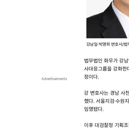
강남일·박명희 변호사/법
법무법인 화우가 강남일
사대응그룹을 강화한다고
정이다.
Advertisements
강 변호사는 경남 사
했다. 서울지검·수원
임명됐다.
이후 대검찰청 기획조