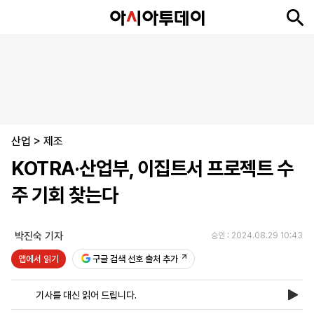
뉴
최
속
정
사
경
국
오
피
아
문
포
스
신
보
치
회
제
제
피
플
투
화
토
니
시
·
산업
언
티
스
>
제조
포
KOTRA·산업부, 이집트서 프로젝트 수
츠
주 기회 찾는다
ENGLISH
中
Tiếng
文
Việt
박진숙 기자
승인 : 2024.08.29 10:43
앱에서 읽기
구글 검색 선호 출처 추가
지
신
후
제
회
앱
면
문
원
보
사
설
기사를 대신 읽어 드립니다.
보
구
하
24
소
치
기
독
기
시
개