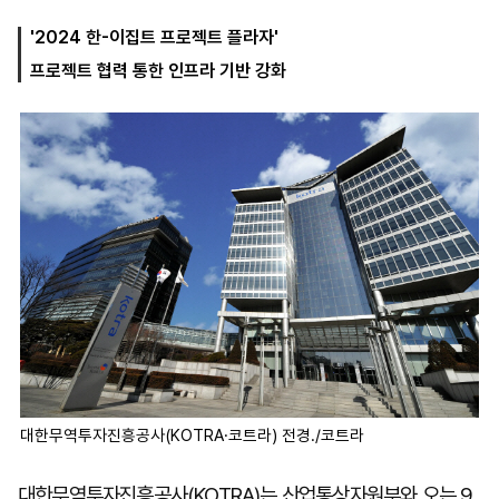
'2024 한-이집트 프로젝트 플라자'
프로젝트 협력 통한 인프라 기반 강화
마
운
대
켓
세
학
파
동
워
문
골
프
대한무역투자진흥공사(KOTRA·코트라) 전경./코트라
대한무역투자진흥공사(KOTRA)는 산업통상자원부와 오는 9