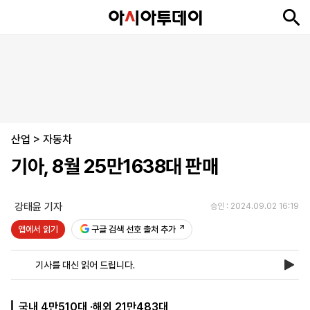
뉴
최
속
정
사
경
국
오
피
아
문
포
스
신
보
치
회
제
제
피
플
투
화
토
니
시
·
산업
언
티
스
>
자동차
포
기아, 8월 25만1638대 판매
츠
강태윤 기자
승인 : 2024.09.02 16:19
ENGLISH
中
Tiếng
文
Việt
앱에서 읽기
구글 검색 선호 출처 추가
기사를 대신 읽어 드립니다.
지
신
후
제
회
앱
면
문
원
보
사
설
보
구
하
24
소
치
국내 4만510대 ·해외 21만483대
기
독
기
시
개