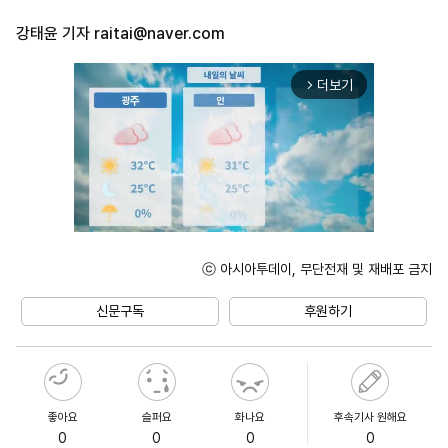
강태윤 기자
raitai@naver.com
더보기
arrow_forward_ios
ⓒ 아시아투데이, 무단전재 및 재배포 금지
Unmute
신문구독
후원하기
좋아요
슬퍼요
화나요
후속기사 원해요
0
0
0
0