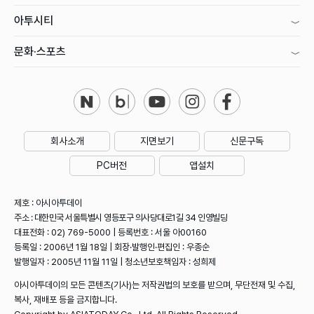
아투시티
문화·스포츠
회사소개
지면보기
신문구독
PC버전
앱설치
제호 : 아시아투데이
주소 : 대한민국 서울특별시 영등포구 의사당대로1길 34 인영빌딩
대표전화 : 02) 769-5000 | 등록번호 : 서울 아00160
등록일 : 2006년 1월 18일 | 회장·발행인·편집인 : 우종순
발행일자 : 2005년 11월 11일 | 청소년보호책임자 : 성희제
아시아투데이의 모든 콘텐츠(기사)는 저작권법의 보호를 받으며, 무단전재 및 수집,
복사, 재배포 등을 금지합니다.