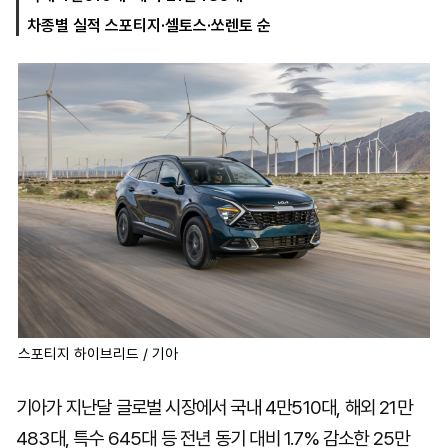
차종별 실적 스포티지·셀토스·쏘렌토 순
마
운
대
켓
세
학
파
동
워
문
골
프
스포티지 하이브리드 / 기아
기아가 지난달 글로벌 시장에서 국내 4만510대, 해외 21만
483대, 특수 645대 등 전년 동기 대비 1.7% 감소한 25만