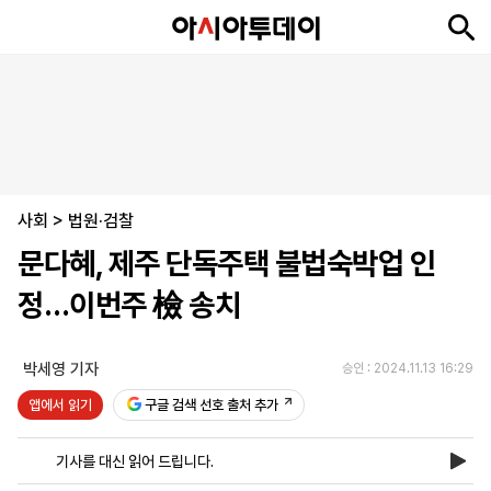
뉴
최
속
정
사
경
국
오
피
아
문
포
스
신
보
치
회
제
제
피
플
투
화
토
니
시
·
사회
언
티
스
>
법원·검찰
포
문다혜, 제주 단독주택 불법숙박업 인
츠
정…이번주 檢 송치
ENGLISH
中
Tiếng
文
Việt
박세영 기자
승인 : 2024.11.13 16:29
앱에서 읽기
구글 검색 선호 출처 추가
지
신
후
제
회
앱
면
문
원
보
사
설
기사를 대신 읽어 드립니다.
보
구
하
24
소
치
기
독
기
시
개