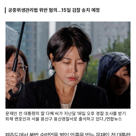
공중위생관리법 위반 혐의…15일 검찰 송치 예정
마
운
대
켓
세
학
파
동
워
문
골
프
문재인 전 대통령의 딸 다혜 씨가 지난달 18일 오후 경찰 조사를 받기
위해 변호인과 서울 용산구 용산경찰서로 출석하고 있다./연합뉴스
제주도에서 불법 숙박업을 벌인 의혹을 받는 문재인 전 대통령