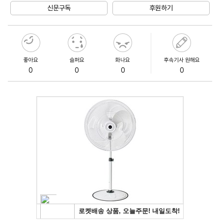
신문구독
후원하기
좋아요
슬퍼요
화나요
후속기사 원해요
0
0
0
0