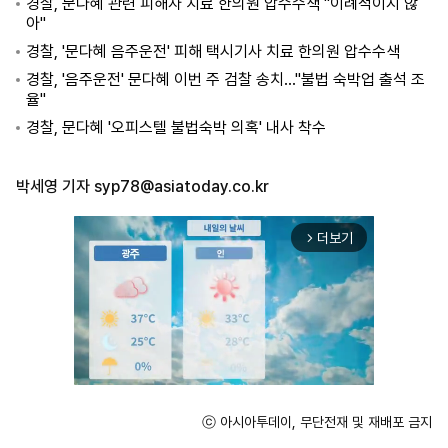
경찰, 문다혜 관련 피해자 치료 한의원 압수수색 "이례적이지 않
아"
경찰, '문다혜 음주운전' 피해 택시기사 치료 한의원 압수수색
경찰, '음주운전' 문다혜 이번 주 검찰 송치…"불법 숙박업 출석 조
율"
경찰, 문다혜 '오피스텔 불법숙박 의혹' 내사 착수
박세영 기자
syp78@asiatoday.co.kr
더보기
arrow_forward_ios
ⓒ 아시아투데이, 무단전재 및 재배포 금지
Unmute