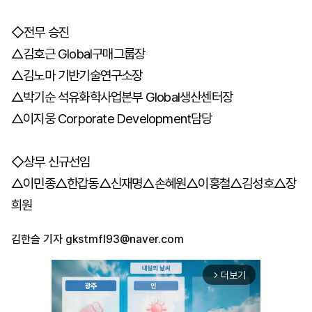
◇전무 승진
△김호근 Global구매그룹장
△김노마 기반기술연구소장
△박기순 석유화학사업본부 Global생산센터장
△이지웅 Corporate Development담당
◇상무 신규선임
△이민종△한갑동△신재명△손혜원△이홍철△김성호△장
희원
김한슬 기자
gkstmfl93@naver.com
더보기
arrow_forward_ios