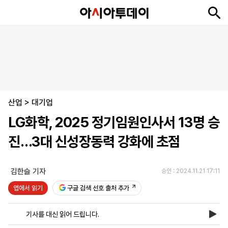
뉴
최
속
정
사
경
국
오
피
아
문
포
스
신
보
치
회
제
제
피
플
투
화
토
니
시
·
산업
언
티
스
>
대기업
포
LG화학, 2025 정기임원인사서 13명 승
츠
진…3대 신성장동력 강화에 초점
ENGLISH
中
Tiếng
文
Việt
김한슬 기자
승인 : 2024.11.21 17:11
앱에서 읽기
구글 검색 선호 출처 추가
지
신
후
제
회
앱
면
문
원
보
사
설
기사를 대신 읽어 드립니다.
보
구
하
24
소
치
기
독
기
시
개