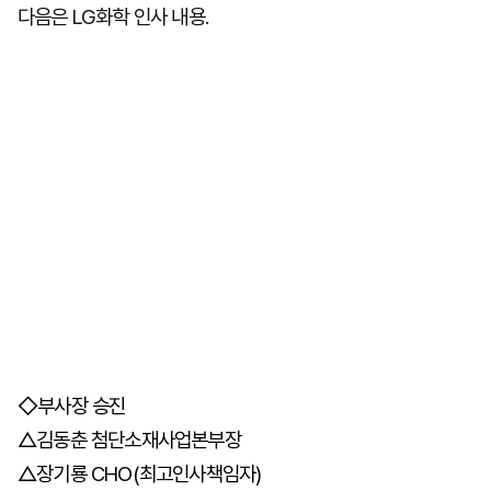
다음은 LG화학 인사 내용.
◇부사장 승진
△김동춘 첨단소재사업본부장
△장기룡 CHO(최고인사책임자)