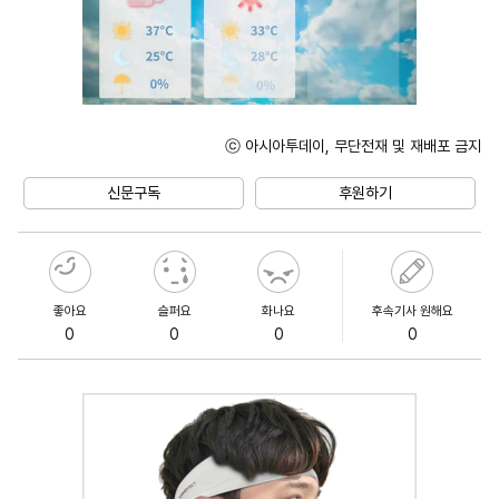
ⓒ 아시아투데이, 무단전재 및 재배포 금지
Mute
신문구독
후원하기
좋아요
슬퍼요
화나요
후속기사 원해요
0
0
0
0