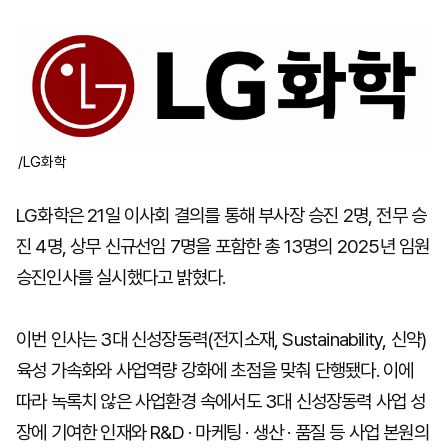
마
운
대
켓
세
학
파
동
워
문
골
프
/LG화학
LG화학은 21일 이사회 결의를 통해 부사장 승진 2명, 전무 승
진 4명, 상무 신규선임 7명을 포함한 총 13명의 2025년 임원
승진인사를 실시했다고 밝혔다.
이번 인사는 3대 신성장동력(전지소재, Sustainability, 신약)
육성 가속화와 사업역량 강화에 초점을 맞춰 단행됐다. 이에
따라 녹록치 않은 사업환경 속에서도 3대 신성장동력 사업 성
장에 기여한 인재와 R&D · 마케팅 · 생산 · 품질 등 사업 본원의