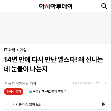
뉴
최
속
정
사
경
국
오
피
아
문
포
스
신
보
치
회
제
제
피
플
투
화
토
니
시
·
IT·과학
언
티
스
>
게임
포
14년 만에 다시 만난 엘스타! 왜 신나는
츠
데 눈물이 나는지
ENGLISH
中
Tiếng
文
Việt
이윤파 게임담당 기자
수정 : 2024.11.30 22:53
앱에서 읽기
구글 검색 선호 출처 추가
지
신
후
제
회
앱
면
문
원
보
사
설
기사를 대신 읽어 드립니다.
보
구
하
24
소
치
기
독
기
시
개