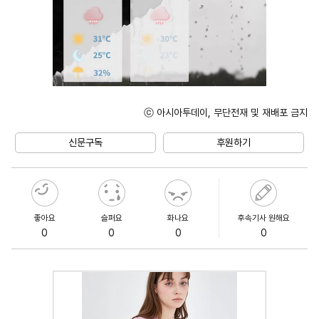
ⓒ 아시아투데이, 무단전재 및 재배포 금지
Unmute
신문구독
후원하기
좋아요
슬퍼요
화나요
후속기사 원해요
0
0
0
0