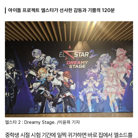
아이돌 프로젝트 엘스타가 선사한 감동과 기쁨의 120분
마
운
대
켓
세
학
파
동
워
문
골
프
엘스타 2 : Dreamy Stage. /이윤파 기자
중학생 시절 시험 기간에 일찍 귀가하면 바로 집에서 엘소드를