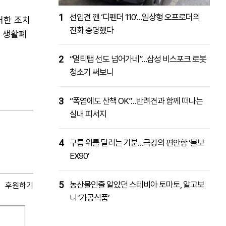
1
선입견 깬 ‘디펜더 110’…일상형 오프로더의
러한 조치
진화 증명했다
규 생활폐
2
“멀티탭 선도 넘어가네”…삼성 비스포크 로봇
청소기 써보니
3
“폭염에도 산책 OK”…반려견과 함께 떠나는
실내 피서지
4
구름 위를 달리는 기분…극강의 편안함 ‘볼보
EX90’
5
농산물인줄 알았던 스테비아 토마토, 알고보
후원하기
니 ‘가공식품’