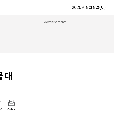
2026년 8월 8일(토)
Advertisements
문화·스포츠
최신
전체
방송
지면보기
가요
구독신청
영화
First Edition
문화
후원하기
물 대
카
종교
제보24시
스포츠
알립니다
여행
기
인쇄하기