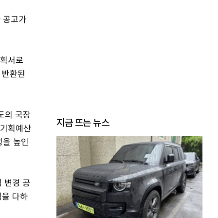
자 공고가
계획서로
 반환된
별도의 국장
지금 뜨는 뉴스
 기획예산
성을 높인
 변경 공
력을 다하