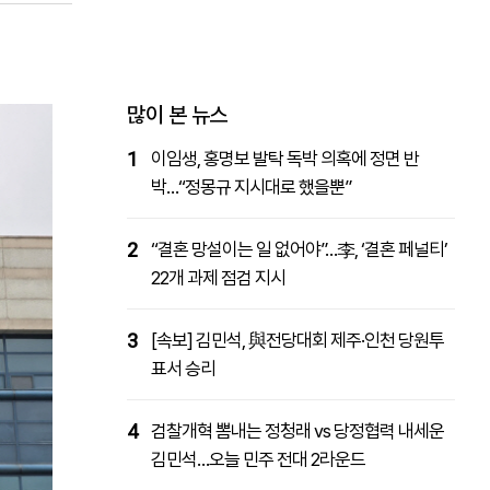
패밀리사이트
마켓파워
아투TV
대학동문골프최강전
많이 본 뉴스
1
이임생, 홍명보 발탁 독박 의혹에 정면 반
박…“정몽규 지시대로 했을뿐”
2
“결혼 망설이는 일 없어야”…李, ‘결혼 페널티’
22개 과제 점검 지시
3
[속보] 김민석, 與전당대회 제주·인천 당원투
표서 승리
4
검찰개혁 뽐내는 정청래 vs 당정협력 내세운
김민석…오늘 민주 전대 2라운드