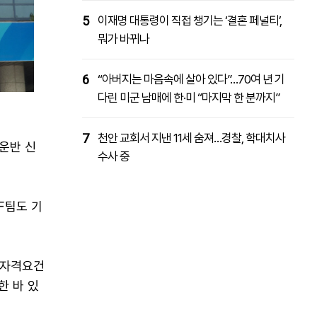
5
이재명 대통령이 직접 챙기는 ‘결혼 페널티’,
뭐가 바뀌나
6
“아버지는 마음속에 살아 있다”…70여 년 기
다린 미군 남매에 한·미 “마지막 한 분까지”
7
천안 교회서 지낸 11세 숨져…경찰, 학대치사
운반 신
수사 중
F팀도 기
 자격요건
한 바 있