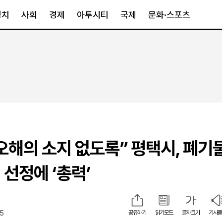
정치
사회
경제
아투시티
국제
문화·스포츠
경제
아투시티
국제
경제일반
종합
세계일반
정책
메트로
아시아·호주
금융·증권
경기·인천
북미
산업
세종·충청
중남미
IT·과학
영남
유럽
오해의 소지 없도록” 평택시, 폐기
부동산
호남
중동·아프리
유통
강원
 선정에 ‘총력’
중기·벤처
제주
55
공유하기
읽기모드
글자크기
기사듣
인스타그램