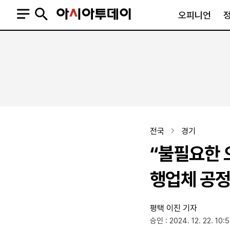
오피니언
오피니언
정치
사회
사설
정치일반
사회일반
칼럼·기고
청와대
사건·사고
기자의 눈
국회·정당
법원·검찰
피플
북한
교육·행정
전국
경기
외교
노동·복지·환경
“불필요한 
국방
보건·의학
정부
행업체 공정
평택
이진 기자
SNS
승인 : 2024. 12. 22. 10:
뉴스스탠드
네이버블로그
아투TV(유튜브)
페이스북