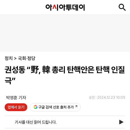
뉴
최
속
정
사
경
국
오
피
아
문
포
스
신
보
치
회
제
제
피
플
투
화
토
니
시
·
정치
언
티
스
>
국회·정당
포
권성동 “野, 韓 총리 탄핵안은 탄핵 인질
츠
극”
ENGLISH
中
Tiếng
文
Việt
박영훈 기자
승인 : 2024.12.23 10:05
앱에서 읽기
구글 검색 선호 출처 추가
지
신
후
제
회
앱
면
문
원
보
사
설
기사를 대신 읽어 드립니다.
보
구
하
24
소
치
기
독
기
시
개