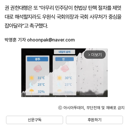
권 권한대행은 또 "아무리 민주당이 헌법상 탄핵 절차를 제멋
대로 해석할지라도 우원식 국회의장과 국회 사무처가 중심을
잡아달라"고 촉구했다.
박영훈 기자
ohoonpak@naver.com
더보기
arrow_forward_ios
ⓒ 아시아투데이, 무단전재 및 재배포 금지
Unmute
신문구독
후원하기