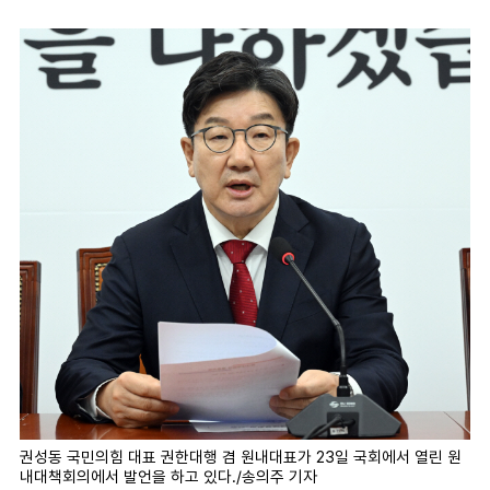
마
운
대
켓
세
학
파
동
워
문
골
프
권성동 국민의힘 대표 권한대행 겸 원내대표가 23일 국회에서 열린 원
내대책회의에서 발언을 하고 있다./송의주 기자