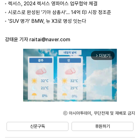
렉서스, 2024 렉서스 영파머스 업무협약 체결
시로스로 완성된 '기아 삼총사'… 14억 印 시장 정조준
'SUV 명가' BMW, 뉴 X3로 명성 잇는다
강태윤 기자
raitai@naver.com
더보기
arrow_forward_ios
ⓒ 아시아투데이, 무단전재 및 재배포 금지
Mute
신문구독
후원하기