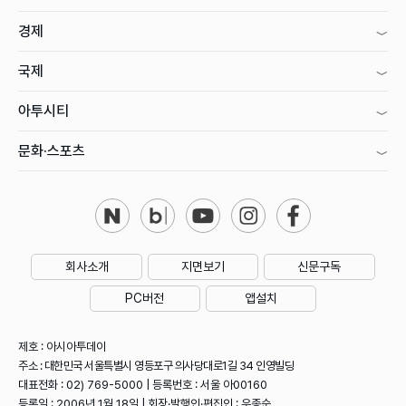
경제
국제
아투시티
문화·스포츠
회사소개
지면보기
신문구독
PC버전
앱설치
제호 : 아시아투데이
주소 : 대한민국 서울특별시 영등포구 의사당대로1길 34 인영빌딩
대표전화 : 02) 769-5000 | 등록번호 : 서울 아00160
등록일 : 2006년 1월 18일 | 회장·발행인·편집인 : 우종순