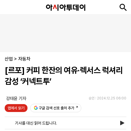
뉴
최
속
정
사
경
국
오
피
아
문
포
스
신
보
치
회
제
제
피
플
투
화
토
니
시
·
산업
언
티
스
>
자동차
포
[르포] 커피 한잔의 여유·렉서스 럭셔리
츠
감성 ‘커넥트투’
ENGLISH
中
Tiếng
文
Việt
강태윤 기자
승인 : 2024.12.25 06:00
앱에서 읽기
구글 검색 선호 출처 추가
지
신
후
제
회
앱
면
문
원
보
사
설
기사를 대신 읽어 드립니다.
보
구
하
24
소
치
기
독
기
시
개