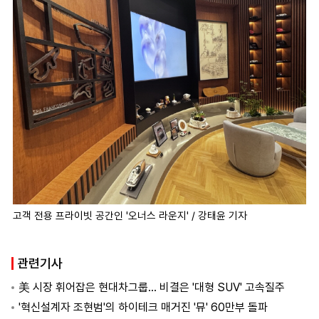
고객 전용 프라이빗 공간인 '오너스 라운지' / 강태윤 기자
관련기사
美 시장 휘어잡은 현대차그룹… 비결은 '대형 SUV' 고속질주
'혁신설계자 조현범'의 하이테크 매거진 '뮤' 60만부 돌파