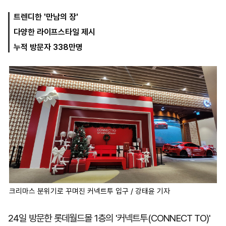
트렌디한 '만남의 장'
다양한 라이프스타일 제시
마
운
대
켓
세
학
누적 방문자 338만명
파
동
워
문
골
프
크리마스 분위기로 꾸며진 커넥트투 입구 / 강태윤 기자
24일 방문한 롯데월드몰 1층의 '커넥트투(CONNECT TO)'