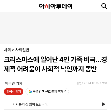
뉴
최
속
정
사
경
국
오
피
아
문
포
스
신
보
치
회
제
제
피
플
투
화
토
니
시
·
사회
언
티
스
>
사회일반
포
크리스마스에 일어난 4인 가족 비극…경
츠
제적 어려움이 사회적 낙인까지 동반
ENGLISH
中
Tiếng
文
Việt
박주연 기자
승인 : 2024.12.25 17:01
앱에서 읽기
구글 검색 선호 출처 추가
지
신
후
제
회
앱
면
문
원
보
사
설
기사를 대신 읽어 드립니다.
보
구
하
24
소
치
기
독
기
시
개