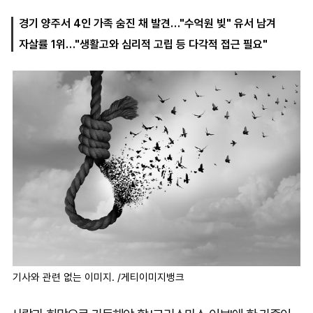
경기 양주서 4인 가족 숨진 채 발견…"수억원 빚" 유서 남겨
자살률 1위…"생활고와 심리적 고립 등 다각적 접근 필요"
마
운
대
켓
세
학
파
동
워
문
골
프
기사와 관련 없는 이미지. /게티이미지뱅크