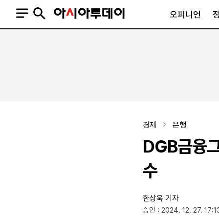
오피니언
오피니언
정치
사회
사설
정치일반
사회일반
칼럼·기고
청와대
사건·사고
기자의 눈
국회·정당
법원·검찰
피플
북한
교육·행정
경제
은행
외교
노동·복지·환경
DGB금융그
국방
보건·의학
정부
수
한상욱 기자
SNS
승인 : 2024. 12. 27. 17:1
뉴스스탠드
네이버블로그
아투TV(유튜브)
페이스북