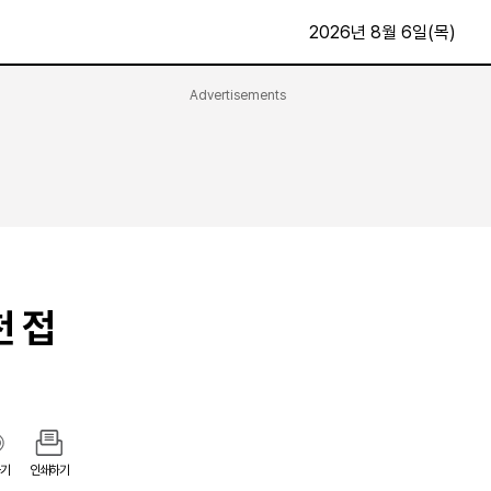
2026년 8월 6일(목)
Advertisements
문화·스포츠
최신
전체
방송
지면보기
가요
구독신청
영화
First Edition
문화
후원하기
천 접
카
종교
제보24시
스포츠
알립니다
여행
기
인쇄하기