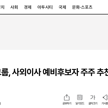
정치
사회
경제
아투시티
국제
문화·스포츠
경제
아투시티
국제
경제일반
종합
세계일반
정책
메트로
아시아·호주
금융·증권
경기·인천
북미
산업
세종·충청
중남미
IT·과학
영남
유럽
룹, 사외이사 예비후보자 주주 추
부동산
호남
중동·아프리
유통
강원
중기·벤처
제주
3
공유하기
읽기모드
글자크기
기사듣
인스타그램