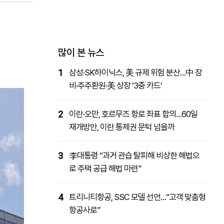
패밀리사이트
마켓파워
아투TV
대학동문골프최강전
많이 본 뉴스
1
삼성·SK하이닉스, 美 규제 위험 분산…中 장
비·주주환원·美 상장 ‘3중 카드’
2
이란·오만, 호르무즈 항로 좌표 합의…60일
재개방안, 이란 통제권 문턱 넘을까
3
李대통령 “과거 관습 탈피해 비상한 해법으
로 주택 공급 해법 마련”
4
트리니티항공, SSC 모델 선언…“고객 맞춤형
항공사로”