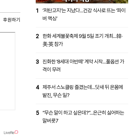
1
‘저탄고지’는 지났다…건강 식사로 뜨는 ‘파이
버 맥싱’
후원하기
2
한화 세계불꽃축제 9월 5일 조기 개최…韓·
美·英 참가
3
진화한 ‘8세대 아반떼’ 계약 시작…풀옵션 가
격이 무려
4
제주서 스노클링 즐겼는데…닷새 뒤 온몸에
발진, 무슨 일?
5
“무슨 말이 하고 싶은데?”…은근히 싫어하는
말버릇7