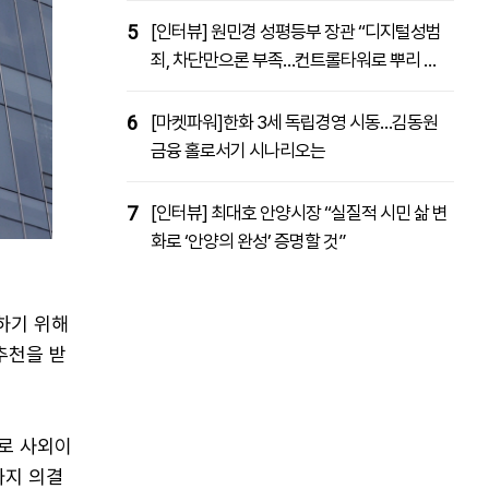
5
[인터뷰] 원민경 성평등부 장관 “디지털성범
죄, 차단만으론 부족…컨트롤타워로 뿌리 뽑
을 것”
6
[마켓파워]한화 3세 독립경영 시동…김동원
금융 홀로서기 시나리오는
7
[인터뷰] 최대호 안양시장 “실질적 시민 삶 변
화로 ‘안양의 완성’ 증명할 것”
하기 위해
추천을 받
으로 사외이
까지 의결