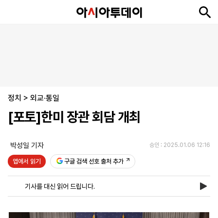
뉴
최
속
정
사
경
국
오
피
아
문
포
스
신
보
치
회
제
제
피
플
투
화
토
니
시
·
정치
언
티
스
>
외교·통일
포
[포토]한미 장관 회담 개최
츠
박성일 기자
승인 : 2025.01.06 12:16
ENGLISH
中
Tiếng
文
Việt
앱에서 읽기
구글 검색 선호 출처 추가
기사를 대신 읽어 드립니다.
지
신
후
제
회
앱
면
문
원
보
사
설
보
구
하
24
소
치
기
독
기
시
개