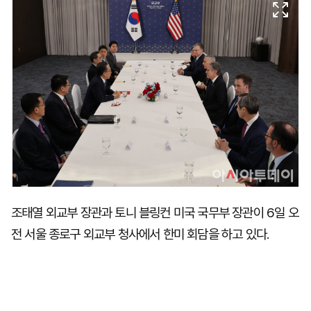
마
운
대
켓
세
학
파
동
워
문
골
프
조태열 외교부 장관과 토니 블링컨 미국 국무부 장관이 6일 오
전 서울 종로구 외교부 청사에서 한미 회담을 하고 있다.