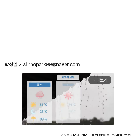
박성일 기자
rnopark99@naver.com
더보기
arrow_forward_ios
ⓒ 아시아투데이, 무단전재 및 재배포 금지