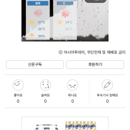
ⓒ 아시아투데이, 무단전재 및 재배포 금지
Unmute
신문구독
후원하기
좋아요
슬퍼요
화나요
후속기사 원해요
0
0
0
0