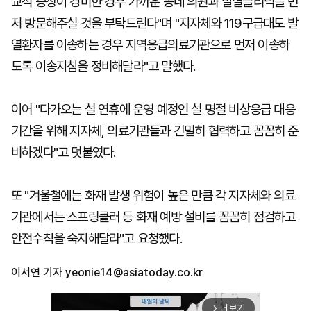
교적 증상이 경미한 경우 가까운 동네 의원과 발열클리닉을 먼
저 방문해주실 것을 부탁드린다"며 "지자체와 119구급대도 발
열환자를 이송하는 경우 지역응급의료기관으로 먼저 이송하
도록 이송지침을 정비해달라"고 말했다.
이어 "다가오는 설 연휴에 운영 예정인 설 명절 비상응급 대응
기간을 위해 지자체, 의료기관들과 긴밀히 협력하고 꼼꼼히 준
비하겠다"고 덧붙였다.
또 "겨울철에는 화재 발생 위험이 높은 만큼 각 지자체와 의료
기관에서는 스프링클러 등 화재 예방 설비를 꼼꼼히 점검하고
안전수칙을 숙지해달라"고 요청했다.
이서연 기자
yeonie14@asiatoday.co.kr
더보기
arrow_forward_ios