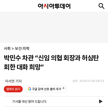
뉴
최
속
정
사
경
국
오
피
아
문
포
스
신
보
치
회
제
제
피
플
투
화
토
니
시
·
사회
언
티
스
>
보건·의학
포
박민수 차관 “신임 의협 회장과 허심탄
츠
회한 대화 희망”
ENGLISH
中
Tiếng
文
Việt
이서연 기자
승인 : 2025.01.09 09:23
앱에서 읽기
구글 검색 선호 출처 추가
지
신
후
제
회
앱
면
문
원
보
사
설
기사를 대신 읽어 드립니다.
보
구
하
24
소
치
기
독
기
시
개