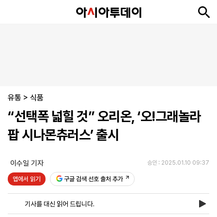
뉴
최
속
정
사
경
국
오
피
아
문
포
스
신
보
치
회
제
제
피
플
투
화
토
니
시
·
유통
언
티
스
>
식품
포
“선택폭 넓힐 것” 오리온, ‘오!그래놀라
츠
팝 시나몬츄러스’ 출시
ENGLISH
中
Tiếng
文
Việt
이수일 기자
승인 : 2025.01.10 09:37
앱에서 읽기
구글 검색 선호 출처 추가
지
신
후
제
회
앱
면
문
원
보
사
설
기사를 대신 읽어 드립니다.
보
구
하
24
소
치
기
독
기
시
개