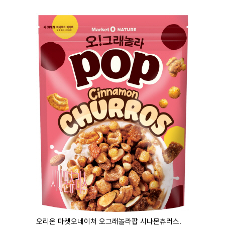
마
운
대
켓
세
학
파
동
워
문
골
프
오리온 마켓오네이처 오그래놀라팝 시나몬츄러스.