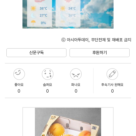
ⓒ 아시아투데이, 무단전재 및 재배포 금지
Mute
신문구독
후원하기
좋아요
슬퍼요
화나요
후속기사 원해요
0
0
0
0