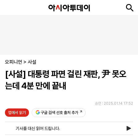
뉴
최
속
정
사
경
국
오
피
아
문
포
스
신
보
치
회
제
제
피
플
투
화
토
니
시
·
오피니언
언
티
스
>
사설
포
[사설] 대통령 파면 걸린 재판, 尹 못오
츠
는데 4분 만에 끝내
ENGLISH
中
Tiếng
文
Việt
승인 : 2025.01.14 17:52
앱에서 읽기
구글 검색 선호 출처 추가
지
신
후
제
회
앱
면
문
원
보
사
설
기사를 대신 읽어 드립니다.
보
구
하
24
소
치
기
독
기
시
개