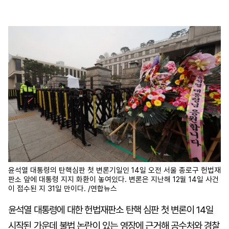
마
운
대
켓
세
학
파
동
워
문
골
프
윤석열 대통령의 탄핵심판 첫 변론기일인 14일 오전 서울 종로구 헌법재
판소 앞에 대통령 지지 화환이 놓여있다. 변론은 지난해 12월 14일 사건
이 접수된 지 31일 만이다. /연합뉴스
윤석열 대통령에 대한 헌법재판소 탄핵 심판 첫 변론이 14일
시작된 가운데 불법 논란이 있는 영장에 근거해 공수처와 경찰