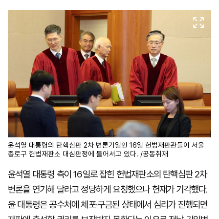
마
운
대
켓
세
학
파
동
워
문
골
프
윤석열 대통령의 탄핵심판 2차 변론기일인 16일 헌법재판관들이 서울
종로구 헌법재판소 대심판정에 들어서고 있다. /공동취재
윤석열 대통령 측이 16일로 잡힌 헌법재판소의 탄핵심판 2차
변론을 연기해 달라고 정당하게 요청했으나 헌재가 기각했다.
윤 대통령은 공수처에 체포·구금된 상태에서 심리가 진행되면