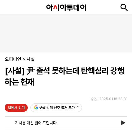
뉴
최
속
정
사
경
국
오
피
아
문
포
스
신
보
치
회
제
제
피
플
투
화
토
니
시
·
오피니언
언
티
스
>
사설
포
[사설] 尹 출석 못하는데 탄핵심리 강행
츠
하는 헌재
ENGLISH
中
Tiếng
文
Việt
승인 : 2025.01.16 23:31
앱에서 읽기
구글 검색 선호 출처 추가
지
신
후
제
회
앱
면
문
원
보
사
설
기사를 대신 읽어 드립니다.
보
구
하
24
소
치
기
독
기
시
개