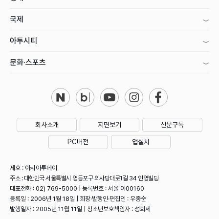
국제
아투시티
문화·스포츠
회사소개
지면보기
신문구독
PC버전
앱설치
제호 : 아시아투데이
주소 : 대한민국 서울특별시 영등포구 의사당대로1길 34 인영빌딩
대표전화 : 02) 769-5000 | 등록번호 : 서울 아00160
등록일 : 2006년 1월 18일 | 회장·발행인·편집인 : 우종순
발행일자 : 2005년 11월 11일 | 청소년보호책임자 : 성희제