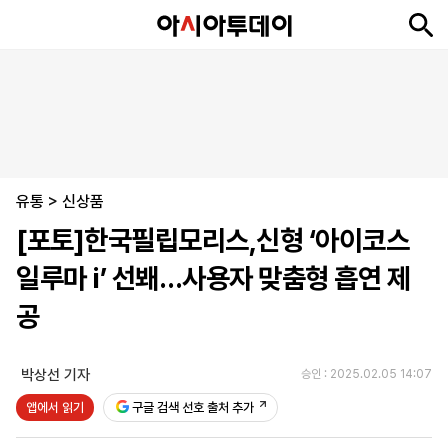
뉴
최
속
정
사
경
국
오
피
아
문
포
스
신
보
치
회
제
제
피
플
투
화
토
니
시
·
유통
언
티
스
>
신상품
포
[포토]한국필립모리스,신형 ‘아이코스
츠
일루마 i’ 선봬…사용자 맞춤형 흡연 제
ENGLISH
中
Tiếng
공
文
Việt
박상선 기자
승인 : 2025.02.05 14:07
지
신
후
제
회
앱
앱에서 읽기
구글 검색 선호 출처 추가
면
문
원
보
사
설
보
구
하
24
소
치
기
독
기
시
개