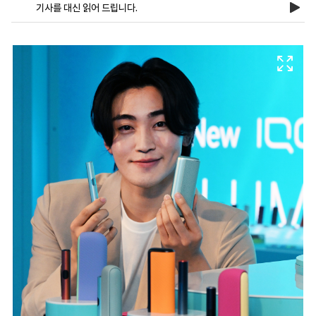
기사를 대신 읽어 드립니다.
마
운
대
켓
세
학
파
동
워
문
골
프