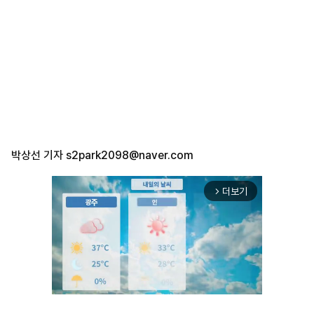
박상선 기자
s2park2098@naver.com
더보기
arrow_forward_ios