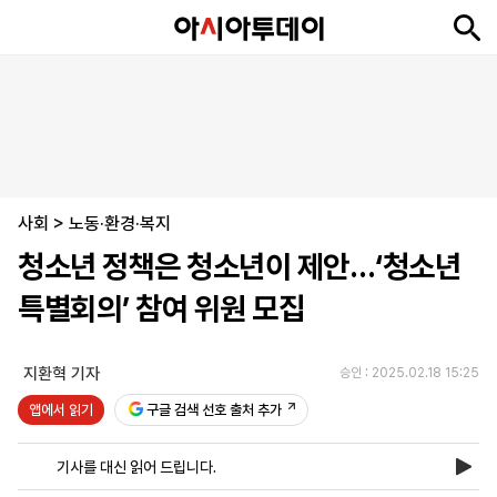
뉴
최
속
정
사
경
국
오
피
아
문
포
스
신
보
치
회
제
제
피
플
투
화
토
니
시
·
사회
언
티
스
>
노동·환경·복지
포
청소년 정책은 청소년이 제안…‘청소년
츠
특별회의’ 참여 위원 모집
ENGLISH
中
Tiếng
文
Việt
지환혁 기자
승인 : 2025.02.18 15:25
앱에서 읽기
구글 검색 선호 출처 추가
지
신
후
제
회
앱
면
문
원
보
사
설
기사를 대신 읽어 드립니다.
보
구
하
24
소
치
기
독
기
시
개