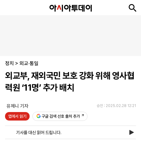
뉴
최
속
정
사
경
국
오
피
아
문
포
스
신
보
치
회
제
제
피
플
투
화
토
니
시
·
정치
언
티
스
>
외교·통일
포
외교부, 재외국민 보호 강화 위해 영사협
츠
력원 ‘11명’ 추가 배치
ENGLISH
中
Tiếng
文
Việt
유제니 기자
승인 : 2025.02.28 12:21
앱에서 읽기
구글 검색 선호 출처 추가
지
신
후
제
회
앱
면
문
원
보
사
설
기사를 대신 읽어 드립니다.
보
구
하
24
소
치
기
독
기
시
개