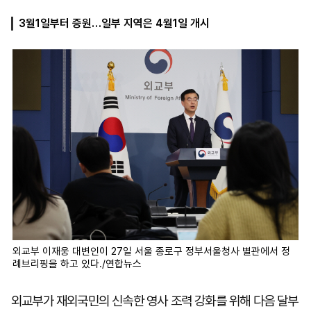
3월1일부터 증원…일부 지역은 4월1일 개시
마
운
대
켓
세
학
파
동
워
문
골
프
외교부 이재웅 대변인이 27일 서울 종로구 정부서울청사 별관에서 정
례브리핑을 하고 있다./연합뉴스
외교부가 재외국민의 신속한 영사 조력 강화를 위해 다음 달부