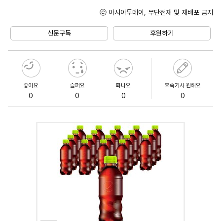
ⓒ 아시아투데이, 무단전재 및 재배포 금지
Unmute
신문구독
후원하기
좋아요
슬퍼요
화나요
후속기사 원해요
0
0
0
0