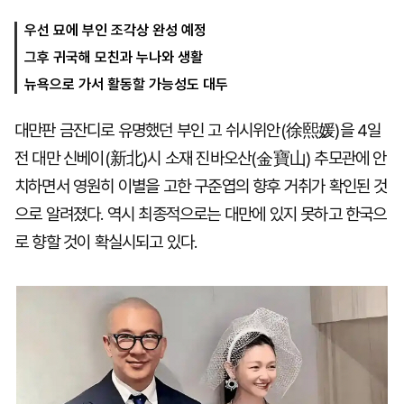
우선 묘에 부인 조각상 완성 예정
그후 귀국해 모친과 누나와 생활
마
운
대
켓
세
학
뉴욕으로 가서 활동할 가능성도 대두
파
동
워
문
골
대만판 금잔디로 유명했던 부인 고 쉬시위안(徐熙媛)을 4일
프
전 대만 신베이(新北)시 소재 진바오산(金寶山) 추모관에 안
치하면서 영원히 이별을 고한 구준엽의 향후 거취가 확인된 것
으로 알려졌다. 역시 최종적으로는 대만에 있지 못하고 한국으
로 향할 것이 확실시되고 있다.