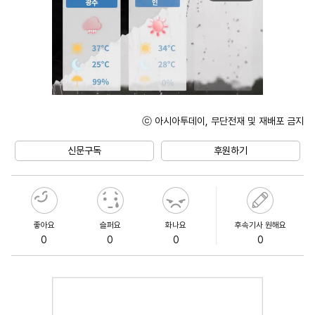
ⓒ 아시아투데이, 무단전재 및 재배포 금지
Unmute
신문구독
후원하기
좋아요
슬퍼요
화나요
후속기사 원해요
0
0
0
0