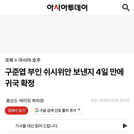
뉴
최
속
정
사
경
국
오
피
아
문
포
스
신
보
치
회
제
제
피
플
투
화
토
니
시
·
국제
언
티
스
>
아시아·호주
포
구준엽 부인 쉬시위안 보낸지 4일 만에
츠
귀국 확정
ENGLISH
中
Tiếng
文
Việt
홍순도 베이징 특파원
승인 : 2025.03.19 22:33
앱에서 읽기
구글 검색 선호 출처 추가
지
신
후
제
회
앱
면
문
원
보
사
설
기사를 대신 읽어 드립니다.
보
구
하
24
소
치
기
독
기
시
개