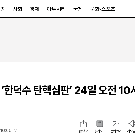
정치
사회
경제
아투시티
국제
문화·스포츠
경제
아투시티
국제
경제일반
종합
세계일반
정책
메트로
아시아·호주
금융·증권
경기·인천
북미
산업
세종·충청
중남미
IT·과학
영남
유럽
 ‘한덕수 탄핵심판’ 24일 오전 10
부동산
호남
중동·아프리
유통
강원
중기·벤처
제주
인스타그램
 16:06
공유하기
읽기모드
글자크기
기사듣