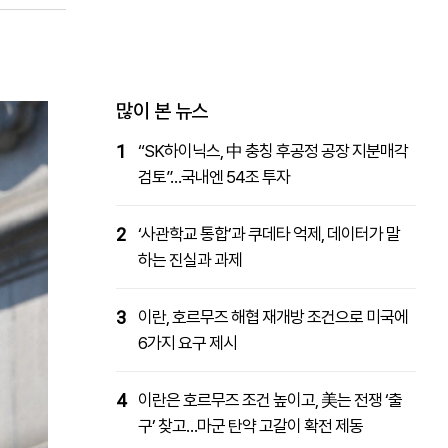
패밀리사이트
마켓파워
아투TV
대학동문골프최강전
많이 본 뉴스
1
“SK하이닉스, 中 충칭 후공정 공장 지분매각
검토”…국내엔 54조 투자
2
‘사관학교 통합’과 쿠데타 억제, 데이터가 말
하는 진실과 과제
3
이란, 호르무즈 해협 재개방 조건으로 미국에
6가지 요구 제시
4
이란은 호르무즈 조건 높이고, 美는 전쟁 ‘출
구’ 찾고…마군 탄약 고갈이 확전 제동