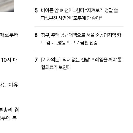
5
바이든 암 뼈 전이…헌터 “지켜보기 정말 슬
퍼”...부친 사면엔 “모두에 안 좋아”
된 때로부터
6
정부, 주택 공급대책으로 서울 준공업지역 카
드 검토…영등포·구로·금천 집중
10시 대
7
[기자의눈] ‘의대 없는 전남’ 프레임을 깨야 통
합의료가 보인다
다는 이유
부총리 겸
직무에 복