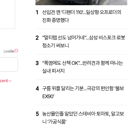
1
선입견 깬 ‘디펜더 110’…일상형 오프로더의
진화 증명했다
2
“멀티탭 선도 넘어가네”…삼성 비스포크 로봇
청소기 써보니
3
“폭염에도 산책 OK”…반려견과 함께 떠나는
실내 피서지
4
구름 위를 달리는 기분…극강의 편안함 ‘볼보
EX90’
5
농산물인줄 알았던 스테비아 토마토, 알고보
니 ‘가공식품’