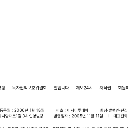
강령
독자권익보호위원회
알립니다
제보24시
저작권
회원
등록일 : 2006년 1월 18일
제호 : 아시아투데이
회장·발행인·편집인
|
|
의사당대로1길 34 인영빌딩
발행일자 : 2005년 11월 11일
대표전화 :
|
|