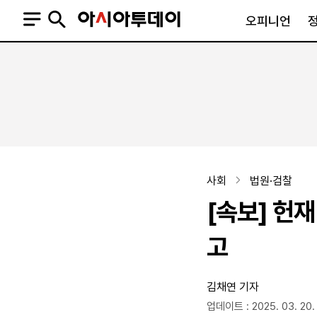
오피니언
오피니언
정치
사회
사설
정치일반
사회일반
칼럼·기고
청와대
사건·사고
기자의 눈
국회·정당
법원·검찰
피플
북한
교육·행정
사회
법원·검찰
외교
노동·복지·환경
[속보] 헌재
국방
보건·의학
정부
고
김채연 기자
SNS
뉴스스탠드
네이버블로그
아투TV(유튜브)
페이스북
업데이트 : 2025. 03. 20.