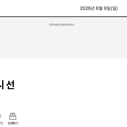
2026년 8월 9일(일)
Advertisements
문화·스포츠
최신
전체
방송
지면보기
가요
구독신청
영화
First Edition
문화
후원하기
시 선
카
종교
제보24시
스포츠
알립니다
여행
기
인쇄하기