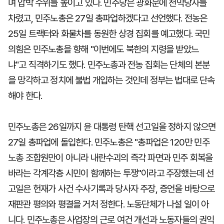
며 압박 수위를 높이고 있다. 민주당은 광화문에 천막당사를
차렸고, 민주노총은 27일 총파업하겠다고 선언했다. 전농은
25일 트랙터와 화물차를 동원한 상경 집회를 예고했다. 국민
의힘은 민주노총을 향해 "이번에도 북한의 지령을 받았느
냐"고 직격하기도 했다. 민주노총과 전농 집회는 단체의 본분
을 망각하고 정치에 불법 개입하는 것인데 정부는 법대로 단속
해야 한다.
민주노총은 26일까지 윤 대통령 탄핵 선고일을 정하지 않으면
27일 총파업에 돌입한다. 민주노총은 "총파업은 120만 민주
노총 조합원만이 아니라 내란수괴의 즉각 파면과 민주 회복을
바라는 각계각층 시민이 함께하는 투쟁"이라고 주장했는데 선
고일은 헌재가 사건 수사기록과 당사자 주장, 증언을 바탕으로
재판관 평의와 평결을 거처 정한다. 노동단체가 나설 일이 아
니다. 민주노총은 사업장의 근로 여건 개선과 노동자들의 권익