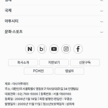
국제
아투시티
문화·스포츠
회사소개
지면보기
신문구독
PC버전
앱설치
제호 : 아시아투데이
주소 : 대한민국 서울특별시 영등포구 의사당대로1길 34 인영빌딩
대표전화 : 02) 769-5000 | 등록번호 : 서울 아00160
등록일 : 2006년 1월 18일 | 회장·발행인·편집인 : 우종순
발행일자 : 2005년 11월 11일 | 청소년보호책임자 : 성희제