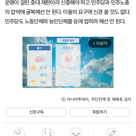
운명이 걸린 중대 재판이라 신중해야 하고 민주당과 민주노총
의 압박에 굴복해선 안 된다. 이들의 요구에 신경 쓸 것도 없다.
민주당도 노동단체와 농민단체를 등에 업히려 해선 안 된다.
더보기
arrow_forward_ios
ⓒ 아시아투데이, 무단전재 및 재배포 금지
Unmute
신문구독
후원하기