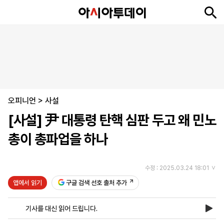
뉴
최
속
정
사
경
국
오
피
아
문
포
스
신
보
치
회
제
제
피
플
투
화
토
니
시
·
오피니언
언
티
스
>
사설
포
[사설] 尹 대통령 탄핵 심판 두고 왜 민노
츠
총이 총파업을 하나
ENGLISH
中
Tiếng
文
Việt
수정 : 2025.03.24 18:01
앱에서 읽기
구글 검색 선호 출처 추가
지
신
후
제
회
앱
면
문
원
보
사
설
기사를 대신 읽어 드립니다.
보
구
하
24
소
치
기
독
기
시
개