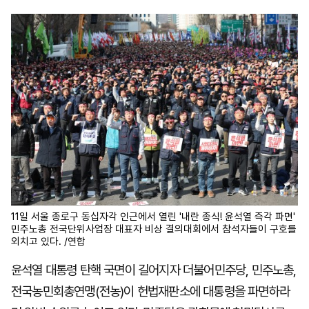
마
운
대
켓
세
학
파
동
워
문
골
프
11일 서울 종로구 동십자각 인근에서 열린 '내란 종식! 윤석열 즉각 파면'
민주노총 전국단위사업장 대표자 비상 결의대회에서 참석자들이 구호를
외치고 있다. /연합
윤석열 대통령 탄핵 국면이 길어지자 더불어민주당, 민주노총,
전국농민회총연맹(전농)이 헌법재판소에 대통령을 파면하라