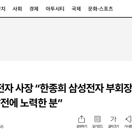
정치
사회
경제
아투시티
국제
문화·스포츠
경제
아투시티
국제
경제일반
종합
세계일반
정책
메트로
아시아·호주
금융·증권
경기·인천
북미
산업
세종·충청
중남미
IT·과학
영남
유럽
전자 사장 “한종희 삼성전자 부회장
부동산
호남
중동·아프리
유통
강원
전에 노력한 분”
중기·벤처
제주
56
공유하기
읽기모드
글자크기
기사듣
인스타그램