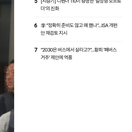
5
[시승기] 디펜더 110이 증명한 ‘일상형 오프로
더’의 진화
6
李 “정확히 준비도 않고 왜 했나”…ISA 개편
안 재검토 지시
7
“2030은 버스에서 살라고?”…황희 ‘폐버스
거주’ 제안에 역풍