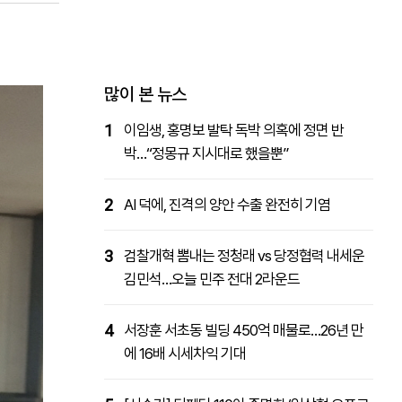
패밀리사이트
마켓파워
아투TV
대학동문골프최강전
많이 본 뉴스
1
이임생, 홍명보 발탁 독박 의혹에 정면 반
박…“정몽규 지시대로 했을뿐”
2
AI 덕에, 진격의 양안 수출 완전히 기염
3
검찰개혁 뽐내는 정청래 vs 당정협력 내세운
김민석…오늘 민주 전대 2라운드
4
서장훈 서초동 빌딩 450억 매물로…26년 만
에 16배 시세차익 기대