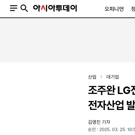
오피니언
오피니언
정치
사회
사설
정치일반
사회일반
칼럼·기고
청와대
사건·사고
기자의 눈
국회·정당
법원·검찰
피플
북한
교육·행정
산업
대기업
외교
노동·복지·환경
조주완 LG
국방
보건·의학
정부
전자산업 발
김영진 기자
SNS
승인 : 2025. 03. 25. 10:
뉴스스탠드
네이버블로그
아투TV(유튜브)
페이스북