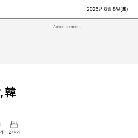
2026년 8월 8일(토)
Advertisements
문화·스포츠
최신
전체
방송
지면보기
가요
구독신청
영화
First Edition
문화
후원하기
, 韓
카
종교
제보24시
스포츠
알립니다
여행
기
인쇄하기