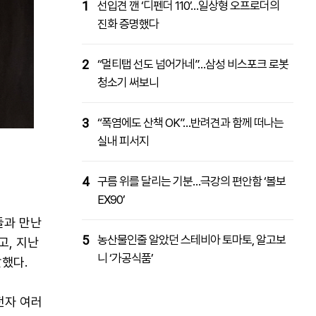
1
선입견 깬 ‘디펜더 110’…일상형 오프로더의
진화 증명했다
2
“멀티탭 선도 넘어가네”…삼성 비스포크 로봇
청소기 써보니
3
“폭염에도 산책 OK”…반려견과 함께 떠나는
실내 피서지
4
구름 위를 달리는 기분…극강의 편안함 ‘볼보
EX90’
들과 만난
5
농산물인줄 알았던 스테비아 토마토, 알고보
고, 지난
니 ‘가공식품’
했다.
전자 여러