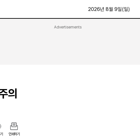
2026년 8월 9일(일)
Advertisements
문화·스포츠
최신
전체
방송
지면보기
가요
구독신청
영화
First Edition
문화
후원하기
닌주의
카
종교
제보24시
스포츠
알립니다
여행
기
인쇄하기