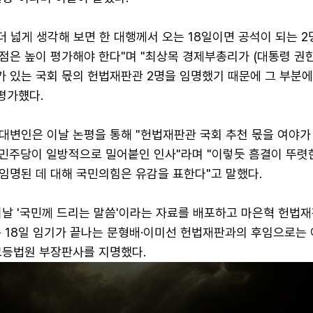
더 넓게 생각해 보면 한 대행께서 오는 18일이면 공석이 되는 2
점은 높이 평가해야 한다"며 "최상목 경제부총리가 (대통령 권
가 있는 국회 몫의 헌법재판관 2명을 임명했기 때문에 그 부분에
평가헀다.
대변인은 이날 논평을 통해 "헌법재판관 국회 추천 몫을 여야가
, 민주당이 일방적으로 밀어붙인 인사"라며 "이렇듯 흠결이 뚜렷
임명된 데 대해 국민의힘은 유감을 표한다"고 말했다.
이날 '국민께 드리는 말씀'이라는 자료를 배포하고 마은혁 헌법재
는 18일 임기가 끝나는 문형배·이미선 헌법재판과의 후임으로는 
고등법원 부장판사를 지명했다.