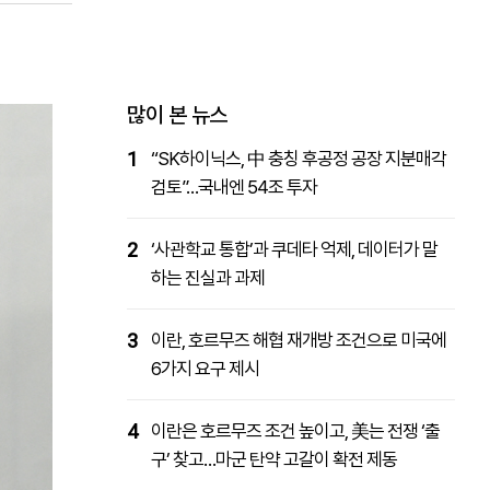
패밀리사이트
마켓파워
아투TV
대학동문골프최강전
많이 본 뉴스
1
“SK하이닉스, 中 충칭 후공정 공장 지분매각
검토”…국내엔 54조 투자
2
‘사관학교 통합’과 쿠데타 억제, 데이터가 말
하는 진실과 과제
3
이란, 호르무즈 해협 재개방 조건으로 미국에
6가지 요구 제시
4
이란은 호르무즈 조건 높이고, 美는 전쟁 ‘출
구’ 찾고…마군 탄약 고갈이 확전 제동