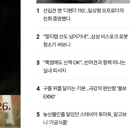
1
선입견 깬 ‘디펜더 110’…일상형 오프로더의
진화 증명했다
2
“멀티탭 선도 넘어가네”…삼성 비스포크 로봇
청소기 써보니
3
“폭염에도 산책 OK”…반려견과 함께 떠나는
실내 피서지
4
구름 위를 달리는 기분…극강의 편안함 ‘볼보
EX90’
5
농산물인줄 알았던 스테비아 토마토, 알고보
니 ‘가공식품’