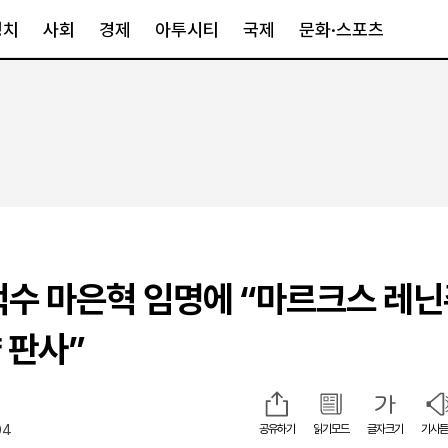
정치
사회
경제
아투시티
국제
문화·스포츠
경제
아투시티
국제
경제일반
종합
세계일반
정책
메트로
아시아·호주
금융·증권
경기·인천
북미
산업
세종·충청
중남미
IT·과학
영남
유럽
덕수 마은혁 임명에 “마르크스 레
부동산
호남
중동·아프리
유통
강원
 판사”
중기·벤처
제주
04
공유하기
읽기모드
글자크기
기사듣
인스타그램