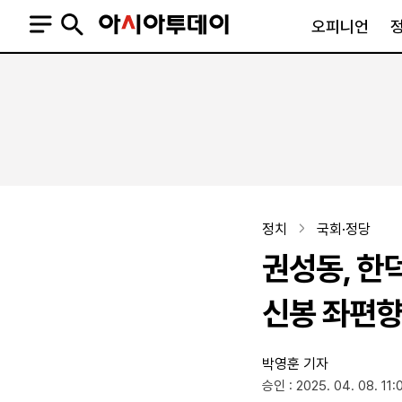
오피니언
오피니언
정치
사회
사설
정치일반
사회일반
칼럼·기고
청와대
사건·사고
기자의 눈
국회·정당
법원·검찰
피플
북한
교육·행정
정치
국회·정당
외교
노동·복지·환경
권성동, 한
국방
보건·의학
정부
신봉 좌편향
박영훈 기자
SNS
승인 : 2025. 04. 08. 11:
뉴스스탠드
네이버블로그
아투TV(유튜브)
페이스북