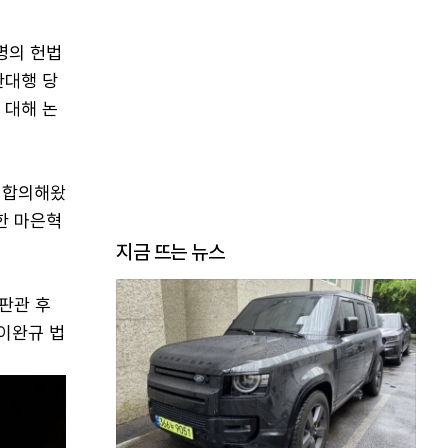
명의 헌법
한대행 당
 대해 논
 합의해왔
한 마은혁
지금 뜨는 뉴스
판관 후
이완규 법