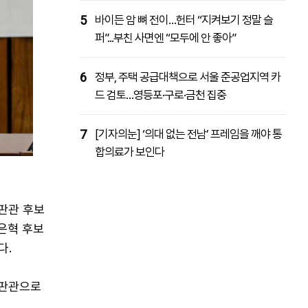
5
바이든 암 뼈 전이…헌터 “지켜보기 정말 슬
퍼”...부친 사면엔 “모두에 안 좋아”
6
정부, 주택 공급대책으로 서울 준공업지역 카
드 검토…영등포·구로·금천 집중
7
[기자의눈] ‘의대 없는 전남’ 프레임을 깨야 통
합의료가 보인다
판관 후보
은혁 후보
다.
재판관으로