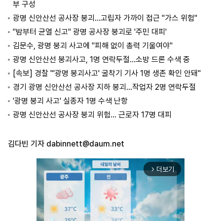
부 구성
광명 신안산선 공사장 붕괴…고립자 가까이 접근 "가스 위험"
"밤부터 균열 신고" 광명 공사장 붕괴로 '주민 대피'
김문수, 광명 붕괴 사고에 "피해 없이 총력 기울여야"
광명 신안산선 붕괴사고, 1명 연락두절…소방 드론 수색 중
[속보] 경찰 "'광명 붕괴사고' 굴착기 기사 1명 생존 확인 안돼"
경기 광명 신안산선 공사장 지하 붕괴…작업자 2명 연락두절
'광명 붕괴 사고' 실종자 1명 수색 난항
광명 신안산선 공사장 붕괴 위험… 근로자 17명 대피
김다빈 기자
dabinnett@daum.net
더보기
arrow_forward_ios