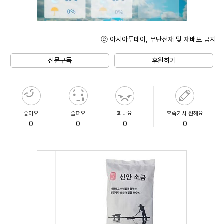
ⓒ 아시아투데이, 무단전재 및 재배포 금지
Mute
신문구독
후원하기
좋아요
슬퍼요
화나요
후속기사 원해요
0
0
0
0