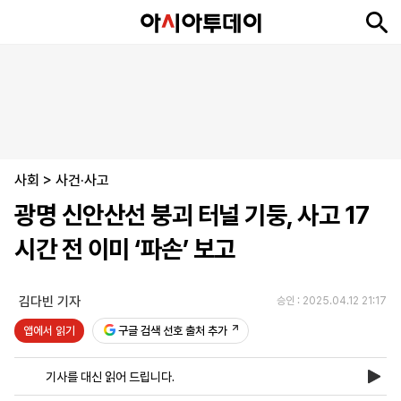
뉴
최
속
정
사
경
국
오
피
아
문
포
스
신
보
치
회
제
제
피
플
투
화
토
니
시
·
사회
언
티
스
>
사건·사고
포
광명 신안산선 붕괴 터널 기둥, 사고 17
츠
시간 전 이미 ‘파손’ 보고
ENGLISH
中
Tiếng
文
Việt
김다빈 기자
승인 : 2025.04.12 21:17
앱에서 읽기
구글 검색 선호 출처 추가
지
신
후
제
회
앱
면
문
원
보
사
설
기사를 대신 읽어 드립니다.
보
구
하
24
소
치
기
독
기
시
개