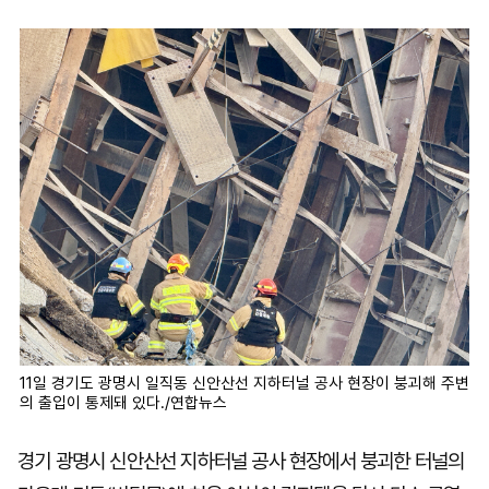
마
운
대
켓
세
학
파
동
워
문
골
프
11일 경기도 광명시 일직동 신안산선 지하터널 공사 현장이 붕괴해 주변
의 출입이 통제돼 있다./연합뉴스
경기 광명시 신안산선 지하터널 공사 현장에서 붕괴한 터널의