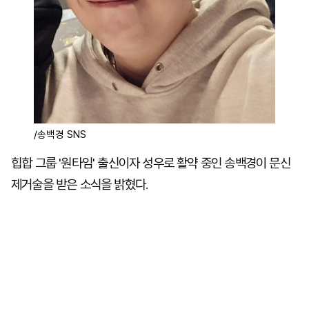
/송백경 SNS
힙합 그룹 '원타임' 출신이자 성우로 활약 중인 송백경이 문신
제거술을 받은 소식을 밝혔다.