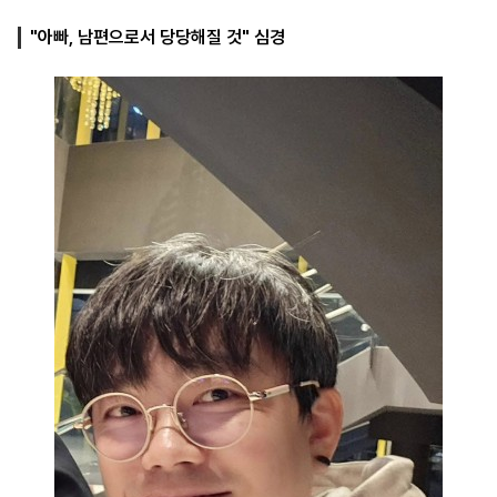
"아빠, 남편으로서 당당해질 것" 심경
마
운
대
켓
세
학
파
동
워
문
골
프