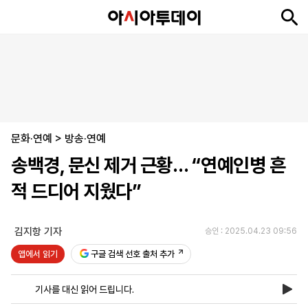
뉴
최
속
정
사
경
국
오
피
아
문
포
스
신
보
치
회
제
제
피
플
투
화
토
니
시
·
문화·연예
언
티
스
>
방송·연예
포
송백경, 문신 제거 근황… “연예인병 흔
츠
적 드디어 지웠다”
ENGLISH
中
Tiếng
文
Việt
김지항 기자
승인 : 2025.04.23 09:56
앱에서 읽기
구글 검색 선호 출처 추가
지
신
후
제
회
앱
면
문
원
보
사
설
기사를 대신 읽어 드립니다.
보
구
하
24
소
치
기
독
기
시
개