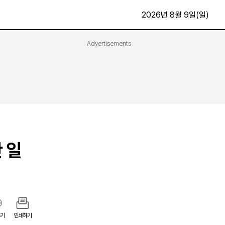
2026년 8월 9일(일)
Advertisements
문화·스포츠
최신
전체
방송
지면보기
가요
구독신청
영화
First Edition
문화
후원하기
 일
카
종교
제보24시
스포츠
알립니다
여행
기
인쇄하기