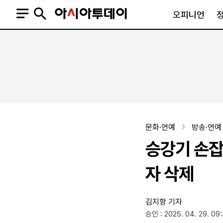
오피니언
오피니언
정치
사회
사설
정치일반
사회일반
칼럼·기고
청와대
사건·사고
기자의 눈
국회·정당
법원·검찰
피플
북한
교육·행정
문화·연예
방송·연예
외교
노동·복지·환경
승강기 손잡이
국방
보건·의학
정부
자 삭제
김지항 기자
SNS
승인 : 2025. 04. 29. 09
뉴스스탠드
네이버블로그
아투TV(유튜브)
페이스북