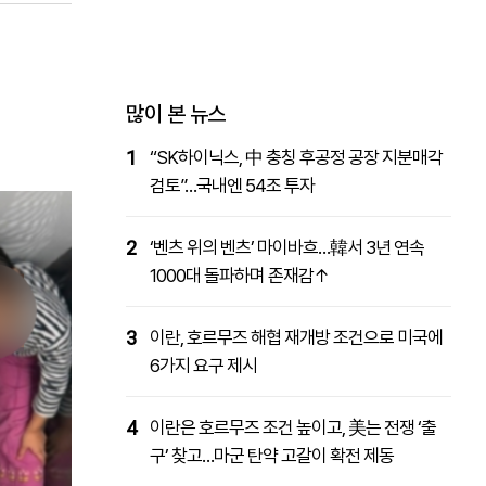
패밀리사이트
마켓파워
아투TV
대학동문골프최강전
많이 본 뉴스
1
“SK하이닉스, 中 충칭 후공정 공장 지분매각
검토”…국내엔 54조 투자
2
‘벤츠 위의 벤츠’ 마이바흐…韓서 3년 연속
1000대 돌파하며 존재감↑
3
이란, 호르무즈 해협 재개방 조건으로 미국에
6가지 요구 제시
4
이란은 호르무즈 조건 높이고, 美는 전쟁 ‘출
구’ 찾고…마군 탄약 고갈이 확전 제동