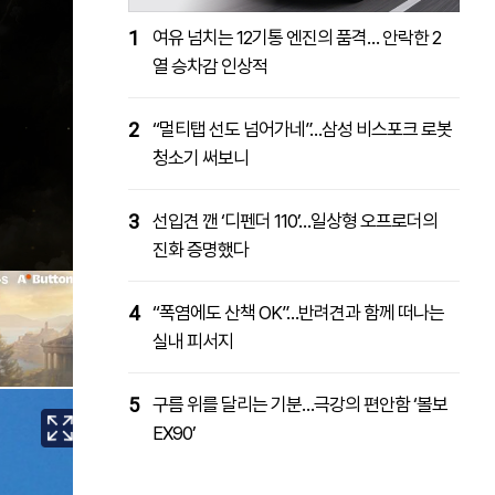
1
여유 넘치는 12기통 엔진의 품격… 안락한 2
열 승차감 인상적
2
“멀티탭 선도 넘어가네”…삼성 비스포크 로봇
청소기 써보니
3
선입견 깬 ‘디펜더 110’…일상형 오프로더의
진화 증명했다
4
“폭염에도 산책 OK”…반려견과 함께 떠나는
실내 피서지
5
구름 위를 달리는 기분…극강의 편안함 ‘볼보
EX90’