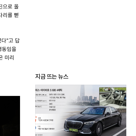
진으로 올
다리를 뻗
렸다"고 답
 행동임을
은 미리
지금 뜨는 뉴스