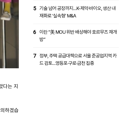
5
기술 넘어 공장까지…K-제약·바이오, 생산 내
재화로 ‘실속형’ M&A
6
이란 “美 MOU 위반 배상해야 호르무즈 재개
방”
7
정부, 주택 공급대책으로 서울 준공업지역 카
드 검토…영등포·구로·금천 집중
았다는 지
 주의하겠습