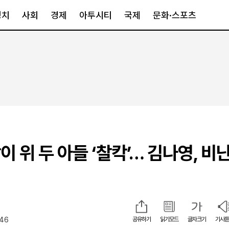
정치
사회
경제
아투시티
국제
문화·스포츠
경제
아투시티
국제
경제일반
종합
세계일반
정책
메트로
아시아·호주
금융·증권
경기·인천
북미
산업
세종·충청
중남미
IT·과학
영남
유럽
 위 두 아들 ‘찰칵’… 김나영, 비난
부동산
호남
중동·아프리
유통
강원
중기·벤처
제주
:46
공유하기
읽기모드
글자크기
기사듣
인스타그램