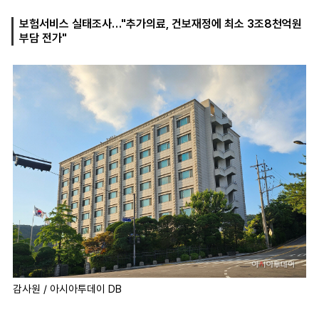
보험서비스 실태조사…"추가의료, 건보재정에 최소 3조8천억원
부담 전가"
마
운
대
켓
세
학
파
동
워
문
골
프
감사원 / 아시아투데이 DB