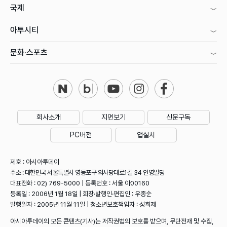
국제
아투시티
문화·스포츠
회사소개
지면보기
신문구독
PC버전
앱설치
제호 : 아시아투데이
주소 : 대한민국 서울특별시 영등포구 의사당대로1길 34 인영빌딩
대표전화 : 02) 769-5000 | 등록번호 : 서울 아00160
등록일 : 2006년 1월 18일 | 회장·발행인·편집인 : 우종순
발행일자 : 2005년 11월 11일 | 청소년보호책임자 : 성희제
아시아투데이의 모든 콘텐츠(기사)는 저작권법의 보호를 받으며, 무단전재 및 수집,