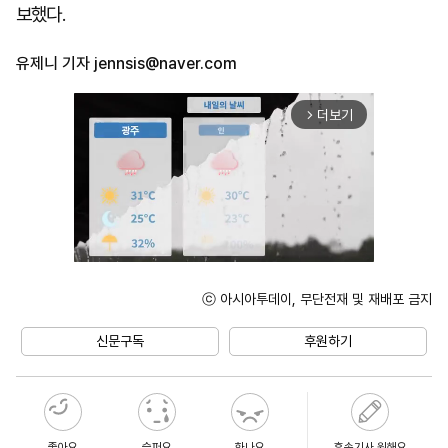
보했다.
유제니 기자
jennsis@naver.com
더보기
arrow_forward_ios
ⓒ 아시아투데이, 무단전재 및 재배포 금지
Mute
신문구독
후원하기
좋아요
슬퍼요
화나요
후속기사 원해요