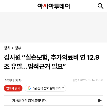
뉴
최
속
정
사
경
국
오
피
아
문
포
스
신
보
치
회
제
제
피
플
투
화
토
니
시
·
정치
언
티
스
>
정부
포
감사원 “실손보험, 추가의료비 연 12.9
츠
조 유발…법적근거 필요”
ENGLISH
中
Tiếng
文
Việt
유제니 기자
승인 : 2025.05.14 15:56
앱에서 읽기
구글 검색 선호 출처 추가
지
신
후
제
회
앱
면
문
원
보
사
설
기사를 대신 읽어 드립니다.
보
구
하
24
소
치
기
독
기
시
개