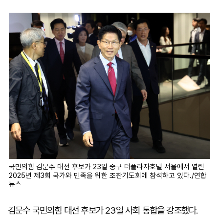
마
운
대
켓
세
학
파
동
워
문
골
프
국민의힘 김문수 대선 후보가 23일 중구 더플라자호텔 서울에서 열린
2025년 제3회 국가와 민족을 위한 조찬기도회에 참석하고 있다./연합
뉴스
김문수 국민의힘 대선 후보가 23일 사회 통합을 강조했다.