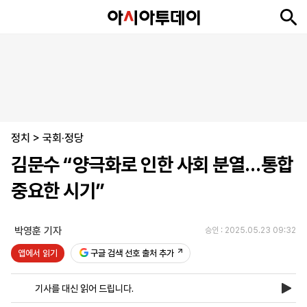
뉴
최
속
정
사
경
국
오
피
아
문
포
스
신
보
치
회
제
제
피
플
투
화
토
니
시
·
정치
언
티
스
>
국회·정당
포
김문수 “양극화로 인한 사회 분열…통합
츠
중요한 시기”
ENGLISH
中
Tiếng
文
Việt
박영훈 기자
승인 : 2025.05.23 09:32
앱에서 읽기
구글 검색 선호 출처 추가
지
신
후
제
회
앱
면
문
원
보
사
설
기사를 대신 읽어 드립니다.
보
구
하
24
소
치
기
독
기
시
개