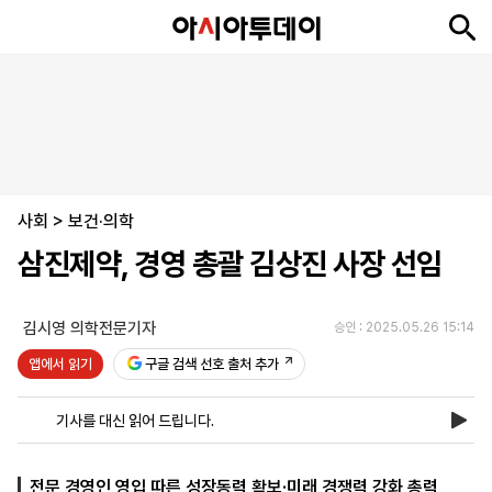
뉴
최
속
정
사
경
국
오
피
아
문
포
스
신
보
치
회
제
제
피
플
투
화
토
니
시
·
사회
언
티
스
>
보건·의학
포
삼진제약, 경영 총괄 김상진 사장 선임
츠
김시영 의학전문기자
승인 : 2025.05.26 15:14
ENGLISH
中
Tiếng
文
Việt
앱에서 읽기
구글 검색 선호 출처 추가
기사를 대신 읽어 드립니다.
지
신
후
제
회
앱
면
문
원
보
사
설
보
구
하
24
소
치
전문 경영인 영입 따른 성장동력 확보·미래 경쟁력 강화 총력
기
독
기
시
개