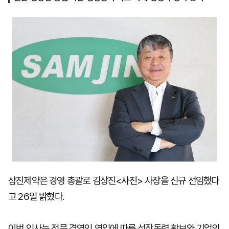
마
운
대
켓
세
학
파
동
워
문
골
프
삼진제약은 경영 총괄로 김상진<
사진
> 사장을 신규 선임했다
고 26일 밝혔다.
이번 인사는 전문 경영인 영입에 따른 성장동력 확보와 기업의