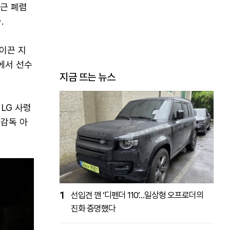
최근 폐렴
.
 이끈 지
에서 선수
지금 뜨는 뉴스
 LG 사령
 감독 아
1
선입견 깬 ‘디펜더 110’…일상형 오프로더의
진화 증명했다