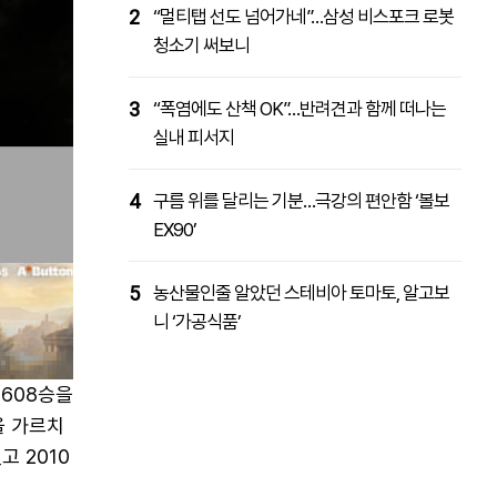
2
“멀티탭 선도 넘어가네”…삼성 비스포크 로봇
청소기 써보니
3
“폭염에도 산책 OK”…반려견과 함께 떠나는
실내 피서지
4
구름 위를 달리는 기분…극강의 편안함 ‘볼보
EX90’
5
농산물인줄 알았던 스테비아 토마토, 알고보
니 ‘가공식품’
 608승을
을 가르치
고 2010