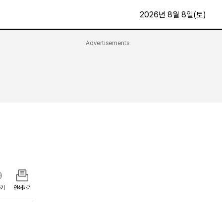
2026년 8월 8일(토)
Advertisements
문화·스포츠
최신
전체
방송
지면보기
가요
구독신청
영화
First Edition
문화
후원하기
카
종교
제보24시
스포츠
알립니다
여행
기
인쇄하기