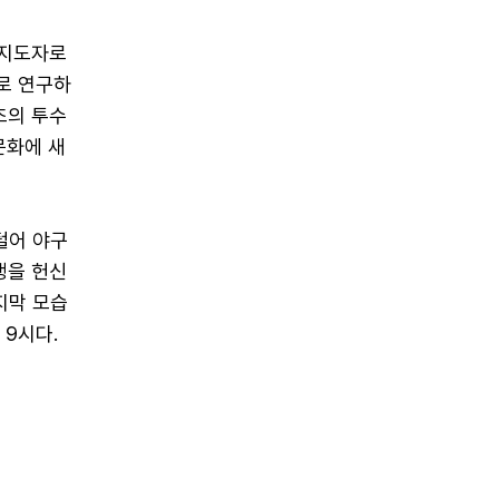
 지도자로
로 연구하
초의 투수
문화에 새
털어 야구
생을 헌신
지막 모습
 9시다.