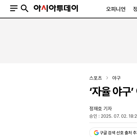
오피니언
오피니언
정치
사회
사설
정치일반
사회일반
칼럼·기고
청와대
사건·사고
기자의 눈
국회·정당
법원·검찰
피플
북한
교육·행정
스포츠
야구
외교
노동·복지·환경
‘자율 야구’
국방
보건·의학
정부
정재호 기자
승인 : 2025. 07. 02. 18:
SNS
뉴스스탠드
네이버블로그
아투TV(유튜브)
페이스북
구글 검색 선호 출처 