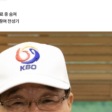
료 중 숨져
이끌며 전성기