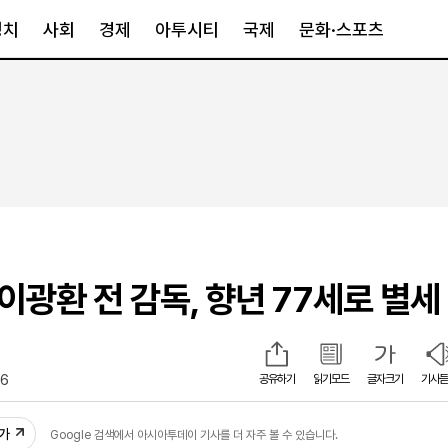
정치
사회
경제
아투시티
국제
문화·스포츠
경제
아투시티
국제
경제일반
종합
세계일반
정책
메트로
아시아·호주
금융·증권
경기·인천
북미
산업
세종·충청
중남미
IT·과학
영남
유럽
 이광환 전 감독, 향년 77세로 별세
부동산
호남
중동·아프리
유통
강원
중기·벤처
제주
26
공유하기
읽기모드
글자크기
기사듣
인스타그램
추가
Google 검색에서 아시아투데이 기사를 더 자주 볼 수 있습니다.