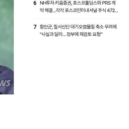
6
NH투자·키움증권, 포스코홀딩스와 PRS 계
약 체결…각각 포스코인터내셔널 주식 4727
억원 취득
7
함안군, 칠서산단 대기오염물질 축소 우려에
“사실과 달라… 정부에 재검토 요청”