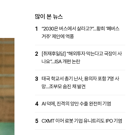
패밀리사이트
마켓파워
아투TV
대학동문골프최강전
많이 본 뉴스
1
“2030은 버스에서 살라고?”…황희 ‘폐버스
거주’ 제안에 역풍
2
[취재후일담] “해외투자 막는다고 국장이 사
나요”…ISA 개편 논란
3
태국 학교서 총기 난사, 용의자 포함 7명 사
망…조부모 숨진 채 발견
4
AI 덕에, 진격의 양안 수출 완전히 기염
5
CXMT 이어 로봇 기업 유니트리도 IPO 기염