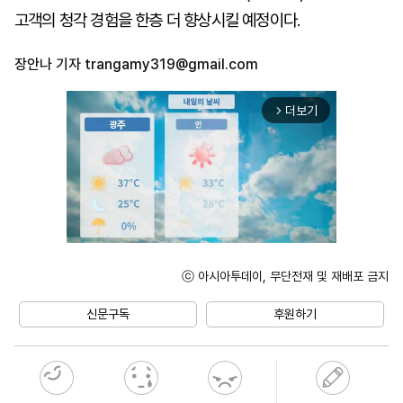
고객의 청각 경험을 한층 더 향상시킬 예정이다.
장안나 기자
trangamy319@gmail.com
더보기
arrow_forward_ios
ⓒ 아시아투데이, 무단전재 및 재배포 금지
Mute
신문구독
후원하기