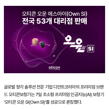
마
운
대
켓
세
학
파
동
워
문
골
프
글로벌 청각 솔루션 전문 기업 디만트코리아의 프리미엄 브랜
드 오티콘보청기는 7일 초소형 프리미엄 인공지능(AI) 보청기
‘오티콘 오운 SI(Own SI)’를 성공으로 론칭했다.