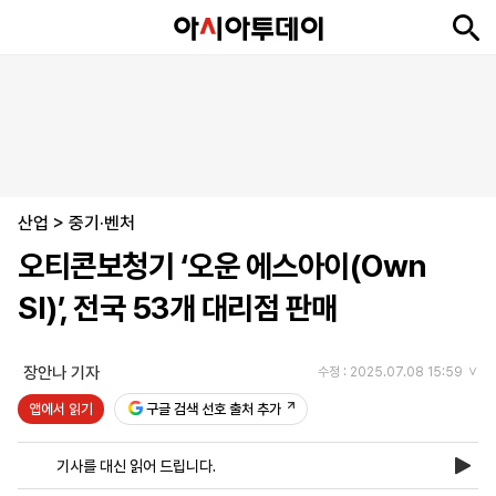
뉴
최
속
정
사
경
국
오
피
아
문
포
스
신
보
치
회
제
제
피
플
투
화
토
니
시
·
산업
언
티
스
>
중기·벤처
포
오티콘보청기 ‘오운 에스아이(Own
츠
SI)’, 전국 53개 대리점 판매
ENGLISH
中
Tiếng
文
Việt
장안나 기자
수정 : 2025.07.08 15:59
앱에서 읽기
구글 검색 선호 출처 추가
지
신
후
제
회
앱
면
문
원
보
사
설
기사를 대신 읽어 드립니다.
보
구
하
24
소
치
기
독
기
시
개