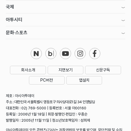
국제
아투시티
문화·스포츠
회사소개
지면보기
신문구독
PC버전
앱설치
제호 : 아시아투데이
주소 : 대한민국 서울특별시 영등포구 의사당대로1길 34 인영빌딩
대표전화 : 02) 769-5000 | 등록번호 : 서울 아00160
등록일 : 2006년 1월 18일 | 회장·발행인·편집인 : 우종순
발행일자 : 2005년 11월 11일 | 청소년보호책임자 : 성희제
아시아투데이의 모든 콘텐츠(기사)는 저작권법의 보호를 받으며, 무단전재 및 수집,