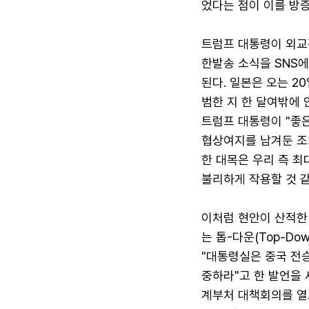
었다는 점이 이를 방증
트럼프 대통령이 외교
한발송 소식을 SNS
된다. 일본은 오는 2
범한 지 한 달여밖에 
트럼프 대통령이 "좋은
협상여지를 남겨둔 조
한 대목은 우리 측 최
불리하게 작용할 것 같
이처럼 현안이 산적한
는 톱-다운(Top-D
"대통령실은 중국 전
중하라"고 한 발언을 
계부처 대책회의를 열