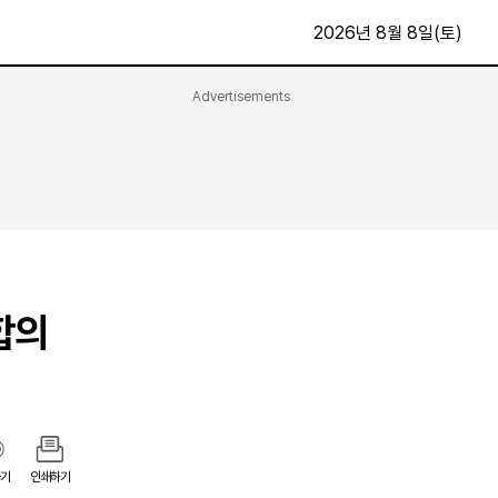
2026년 8월 8일(토)
Advertisements
문화·스포츠
최신
전체
방송
지면보기
가요
구독신청
영화
First Edition
문화
후원하기
합의
카
종교
제보24시
스포츠
알립니다
여행
기
인쇄하기