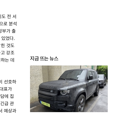
도 전 서
략으로 분석
정부가 출
 있었다.
밝힌 것도
라고 강조
지금 뜨는 뉴스
지하는 데
이 선호하
부대표가
회담에 집
 긴급 관
서 예상과