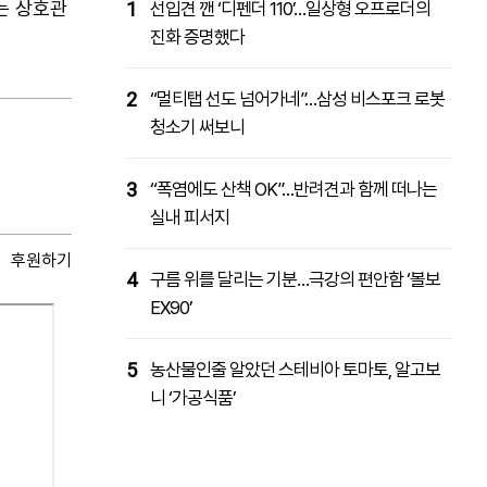
는 상호관
1
선입견 깬 ‘디펜더 110’…일상형 오프로더의
진화 증명했다
2
“멀티탭 선도 넘어가네”…삼성 비스포크 로봇
청소기 써보니
3
“폭염에도 산책 OK”…반려견과 함께 떠나는
실내 피서지
후원하기
4
구름 위를 달리는 기분…극강의 편안함 ‘볼보
EX90’
5
농산물인줄 알았던 스테비아 토마토, 알고보
니 ‘가공식품’