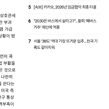
5
[속보] 카카오, 2026년 임금협약 최종 타결
 상호관세
6
“2030은 버스에서 살라고?”…황희 ‘폐버스
만 부과
거주’ 제안에 역풍
큼 가급
상황이 됐
7
서울 ‘38도’ 역대 가장 뜨거운 입추…전국 기
록도 갈아치워
먼저 콕
업 부활을
은 것으로
 나란히
을 쓴다는
 미국 측
한구 통상
 역부족이