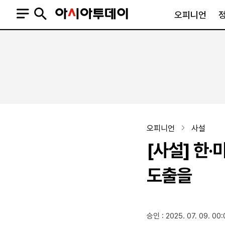
오피니언
오피니언
정치
사회
사설
정치일반
사회일반
칼럼·기고
청와대
사건·사고
기자의 눈
국회·정당
법원·검찰
피플
북한
교육·행정
오피니언
사설
외교
노동·복지·환경
[사설] 한
국방
보건·의학
정부
도출을
SNS
승인 : 2025. 07. 09. 00:
뉴스스탠드
네이버블로그
아투TV(유튜브)
페이스북