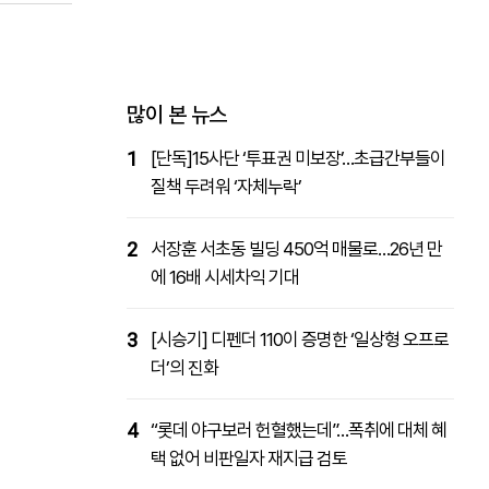
패밀리사이트
마켓파워
아투TV
대학동문골프최강전
많이 본 뉴스
1
[단독]15사단 ‘투표권 미보장’…초급간부들이
질책 두려워 ‘자체누락’
2
서장훈 서초동 빌딩 450억 매물로…26년 만
에 16배 시세차익 기대
3
[시승기] 디펜더 110이 증명한 ‘일상형 오프로
더’의 진화
4
“롯데 야구보러 헌혈했는데”…폭취에 대체 혜
택 없어 비판일자 재지급 검토