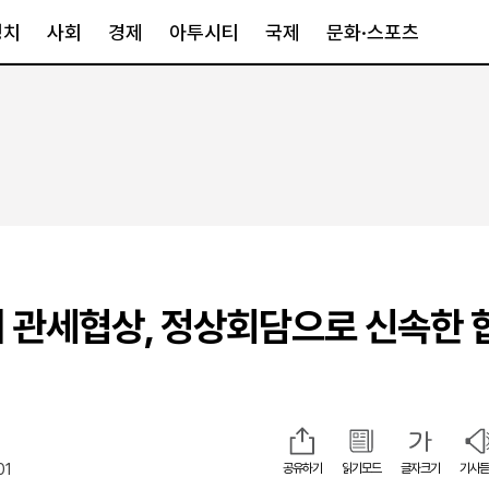
정치
사회
경제
아투시티
국제
문화·스포츠
경제
아투시티
국제
경제일반
종합
세계일반
정책
메트로
아시아·호주
금융·증권
경기·인천
북미
산업
세종·충청
중남미
IT·과학
영남
유럽
·미 관세협상, 정상회담으로 신속한 
부동산
호남
중동·아프리
유통
강원
중기·벤처
제주
01
공유하기
읽기모드
글자크기
기사듣
인스타그램