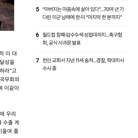
5
“아버지는 마음속에 살아 있다”…70여 년 기
다린 미군 남매에 한·미 “마지막 한 분까지”
6
월드컵 참패·압수수색·성접대까지…축구협
회, 공식 사과문 발표
히 이 대
7
천안 교회서 지낸 11세 숨져…경찰, 학대치사
 달성을
수사 중
토하라"고
 국무회의
며 이같이
만에 우리
차 수출 계
기울여 줄