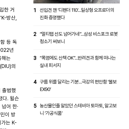
입한 거
1
선입견 깬 ‘디펜더 110’…일상형 오프로더의
K-방산,
진화 증명했다
2
“멀티탭 선도 넘어가네”…삼성 비스포크 로봇
청소기 써보니
수함 등 독
022년
 올해는
3
“폭염에도 산책 OK”…반려견과 함께 떠나는
실내 피서지
DIU)의
4
구름 위를 달리는 기분…극강의 편안함 ‘볼보
EX90’
해 출범했
졌다. 윌슨
5
농산물인줄 알았던 스테비아 토마토, 알고보
 넘어 한·
니 ‘가공식품’
국민이 방
가는 K-