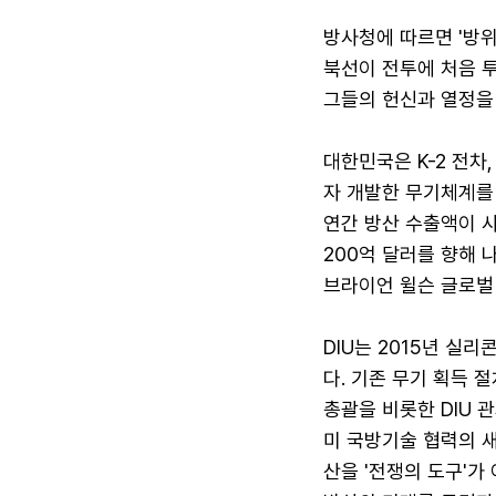
방사청에 따르면 '방
북선이 전투에 처음 투
그들의 헌신과 열정을
대한민국은 K-2 전차,
자 개발한 무기체계를 
연간 방산 수출액이 사
200억 달러를 향해 
브라이언 윌슨 글로벌
DIU는 2015년 실
다. 기존 무기 획득 
총괄을 비롯한 DIU 
미 국방기술 협력의 
산을 '전쟁의 도구'가