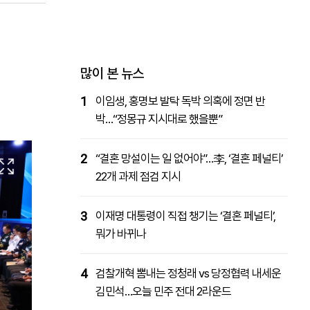
패밀리사이트
마켓파워
아투TV
대학동문골프최강전
많이 본 뉴스
1
이임생, 홍명보 발탁 독박 의혹에 정면 반
박…“정몽규 지시대로 했을뿐”
2
“결혼 망설이는 일 없어야”…李, ‘결혼 페널티’
22개 과제 점검 지시
3
이재명 대통령이 직접 챙기는 ‘결혼 페널티’,
뭐가 바뀌나
4
검찰개혁 뽐내는 정청래 vs 당정협력 내세운
김민석…오늘 민주 전대 2라운드