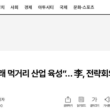
정치
사회
경제
아투시티
국제
문화·스포츠
경제
아투시티
국제
경제일반
종합
세계일반
정책
메트로
아시아·호주
금융·증권
경기·인천
북미
산업
세종·충청
중남미
IT·과학
영남
유럽
래 먹거리 산업 육성”… 李, 전략회
부동산
호남
중동·아프리
유통
강원
중기·벤처
제주
기자
00
인스타그램
공유하기
읽기모드
글자크기
기사듣