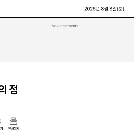
2026년 8월 8일(토)
Advertisements
문화·스포츠
최신
전체
방송
지면보기
가요
구독신청
영화
First Edition
문화
후원하기
의 정
카
종교
제보24시
스포츠
알립니다
여행
기
인쇄하기