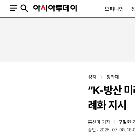
오피니언
오피니언
정치
사회
사설
정치일반
사회일반
칼럼·기고
청와대
사건·사고
기자의 눈
국회·정당
법원·검찰
피플
북한
교육·행정
정치
청와대
외교
노동·복지·환경
“K-방산 미
국방
보건·의학
정부
례화 지시
홍선미 기자
구필현 
|
SNS
승인 : 2025. 07. 08. 18:
뉴스스탠드
네이버블로그
아투TV(유튜브)
페이스북