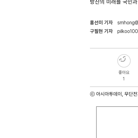
방산의 미래를 국민과
홍선미 기자
smhong@a
구필현 기자
pilkoo10
좋아요
1
ⓒ 아시아투데이, 무단전