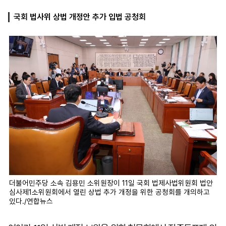
국회 법사위 상법 개정안 추가 입법 공청회
마
운
대
켓
세
학
파
동
워
문
골
프
더불어민주당 소속 김용민 소위원장이 11일 국회 법제사법위원회 법안
심사제1소위원회에서 열린 상법 추가 개정을 위한 공청회를 개의하고
있다./연합뉴스