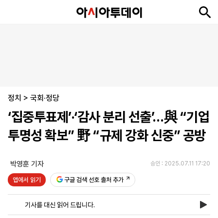
뉴
최
속
정
사
경
국
오
피
아
문
포
스
신
보
치
회
제
제
피
플
투
화
토
니
시
·
정치
언
티
스
>
국회·정당
포
‘집중투표제’·‘감사 분리 선출’…與 “기업
츠
투명성 확보” 野 “규제 강화 신중” 공방
ENGLISH
中
Tiếng
文
Việt
박영훈 기자
승인 : 2025.07.11 17:20
앱에서 읽기
구글 검색 선호 출처 추가
지
신
후
제
회
앱
면
문
원
보
사
설
기사를 대신 읽어 드립니다.
보
구
하
24
소
치
기
독
기
시
개