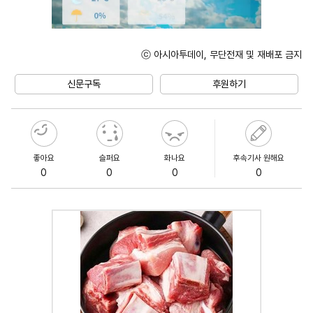
ⓒ 아시아투데이, 무단전재 및 재배포 금지
Unmute
신문구독
후원하기
좋아요
슬퍼요
화나요
후속기사 원해요
0
0
0
0