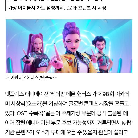
가상 아이돌서 차트 점령까지…문화 콘텐츠 새 지평
마
운
대
켓
세
학
파
동
워
문
골
프
'케이팝데몬헌터스'/넷플릭스
넷플릭스 애니메이션 '케이팝 데몬 헌터스'가 제98회 아카데
미 시상식(오스카)을 겨냥하며 글로벌 콘텐츠 시장을 흔들고
있다. OST 수록곡 '골든'이 주제가상 부문에 공식 출품된 데
이어 장편 애니메이션 부문 후보 가능성까지 거론되면서 K-팝
기반 콘텐츠가 오스카 무대에 오를 수 있을지 관심이 쏠리고