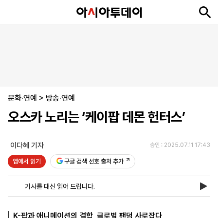
뉴
최
속
정
사
경
국
오
피
아
문
포
스
신
보
치
회
제
제
피
플
투
화
토
니
시
·
문화·연예
언
티
스
>
방송·연예
포
오스카 노리는 ‘케이팝 데몬 헌터스’
츠
이다혜 기자
승인 : 2025.07.11 17:43
ENGLISH
中
Tiếng
文
Việt
앱에서 읽기
구글 검색 선호 출처 추가
기사를 대신 읽어 드립니다.
지
신
후
제
회
앱
면
문
원
보
사
설
보
구
하
24
소
치
K-팝과 애니메이션의 결합, 글로벌 팬덤 사로잡다
기
독
기
시
개