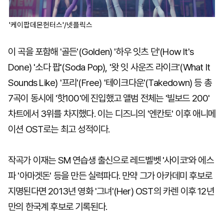
'케이팝데몬헌터스'/넷플릭스
이 곡을 포함해 '골든'(Golden) '하우 잇츠 던'(How It's
Done) '소다 팝'(Soda Pop), '왓 잇 사운즈 라이크'(What It
Sounds Like) '프리'(Free) '테이크다운'(Takedown) 등 총
7곡이 동시에 '핫100'에 진입했고 앨범 전체는 '빌보드 200'
차트에서 3위를 차지했다. 이는 디즈니의 '엔칸토' 이후 애니메
이션 OST로는 최고 성적이다.
작곡가 이재는 SM 연습생 출신으로 레드벨벳 '사이코'와 에스
파 '아마겟돈' 등을 만든 실력파다. 만약 그가 아카데미 후보로
지명된다면 2013년 영화 '그녀'(Her) OST의 카렌 이후 12년
만의 한국계 후보로 기록된다.