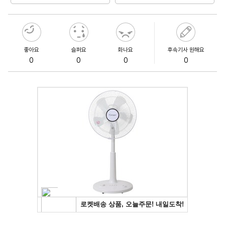
좋아요
슬퍼요
화나요
후속기사 원해요
0
0
0
0