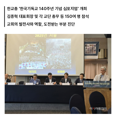
한교총 '한국기독교 140주년 기념 심포지엄' 개최
김종혁 대표회장 및 각 교단 총무 등 150여 명 참석
마
운
대
켓
세
학
교회의 발전사와 역할, 도전받는 부분 진단
파
동
워
문
골
프