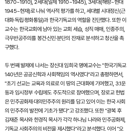
1870~1910), 2세대(일제 1910~1945), 3세대(해방~현대
1945~현재)로 나눠 역사적 평가를 하고, 세대별 시대정신(근
대화·독립·평화통일)과 한국기독교의 역할을 진단했다. 또한 이
교수는 한국교회에 남아 있는 교회 세습, 성직 매매, 인종주의,
극우반공주의를 봉건·신민·분단의 잔재로 분석하고 청산을 촉
구했다.
두 번째 발제에 나서는 장신대 임희국 명예교수는 "한국기독교
140년은 공공신학과 사회책임의 역사였다"라고 총평하면서,
"초기 선교는 교육과 의료로 이 땅의 근대화에 기여했고, 3.1운
동과 임시정부 수립에도 주도적으로 참여했으며, 장로교 헌법
은 민주공화제·대의민주주의 원리를 담고 있어 이는 한국 사회
의 민주주의 발전에 기초가 됐다"고 강조했다. 또한 "광복 후
김재준 목사와 한경직 목사가 각각 하나님 나라와 민주공화제,
기독교 사회주의의 비전을 제시했다"라고 분석했다. 이어 "오