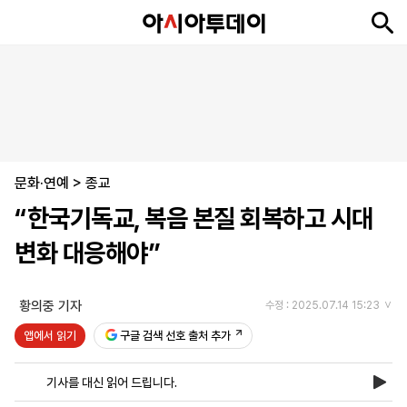
뉴
최
속
정
사
경
국
오
피
아
문
포
스
신
보
치
회
제
제
피
플
투
화
토
니
시
·
문화·연예
언
티
스
>
종교
포
“한국기독교, 복음 본질 회복하고 시대
츠
변화 대응해야”
ENGLISH
中
Tiếng
文
Việt
황의중 기자
수정 : 2025.07.14 15:23
앱에서 읽기
구글 검색 선호 출처 추가
지
신
후
제
회
앱
면
문
원
보
사
설
기사를 대신 읽어 드립니다.
보
구
하
24
소
치
기
독
기
시
개