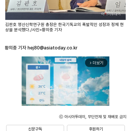
김판호 영산신학연구원 총장은 한국기독교의 폭발적인 성장과 정체 현
상을 분석했다./사진=황의중 기자
황의중 기자
hej80@asiatoday.co.kr
더보기
arrow_forward_ios
ⓒ 아시아투데이, 무단전재 및 재배포 금지
Mute
신문구독
후원하기