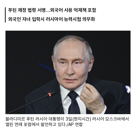
푸틴 제정 법령 서명…외국어 사용 억제책 포함
외국인 자녀 입학시 러시아어 능력시험 의무화
마
운
대
켓
세
학
파
동
워
문
골
프
블라디미르 푸틴 러시아 대통령이 3일(현지시간) 러시아 모스크바에서
열린 연례 포럼에서 발언하고 있다./AP 연합