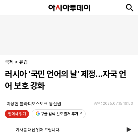
뉴
최
속
정
사
경
국
오
피
아
문
포
스
신
보
치
회
제
제
피
플
투
화
토
니
시
·
국제
언
티
스
>
유럽
포
러시아 ‘국민 언어의 날’ 제정…자국 언
츠
어 보호 강화
ENGLISH
中
Tiếng
文
Việt
이상현 블라디보스토크 통신원
승인 : 2025.07.15 16:53
앱에서 읽기
구글 검색 선호 출처 추가
지
신
후
제
회
앱
면
문
원
보
사
설
기사를 대신 읽어 드립니다.
보
구
하
24
소
치
기
독
기
시
개