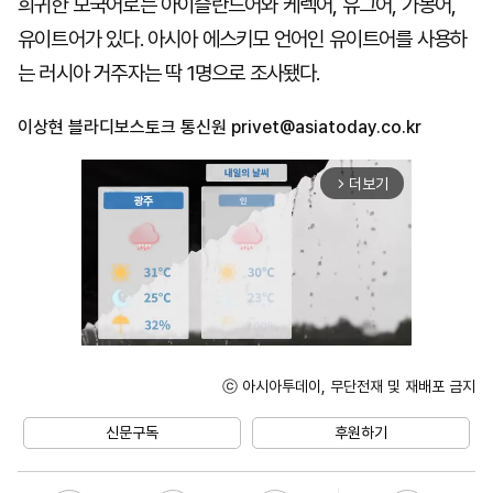
희귀한 모국어로는 아이슬란드어와 케렉어, 유그어, 가봉어,
유이트어가 있다. 아시아 에스키모 언어인 유이트어를 사용하
는 러시아 거주자는 딱 1명으로 조사됐다.
이상현 블라디보스토크 통신원
privet@asiatoday.co.kr
더보기
arrow_forward_ios
ⓒ 아시아투데이, 무단전재 및 재배포 금지
Unmute
신문구독
후원하기