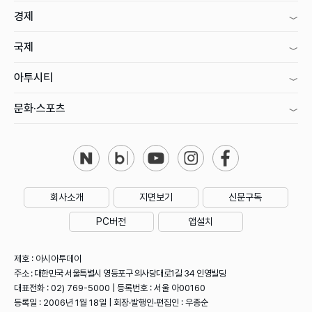
경제
국제
아투시티
문화·스포츠
회사소개
지면보기
신문구독
PC버전
앱설치
제호 : 아시아투데이
주소 : 대한민국 서울특별시 영등포구 의사당대로1길 34 인영빌딩
대표전화 : 02) 769-5000 | 등록번호 : 서울 아00160
등록일 : 2006년 1월 18일 | 회장·발행인·편집인 : 우종순