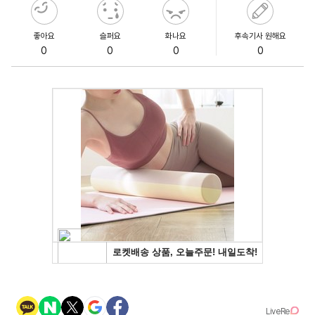
좋아요
슬퍼요
화나요
후속기사 원해요
0
0
0
0