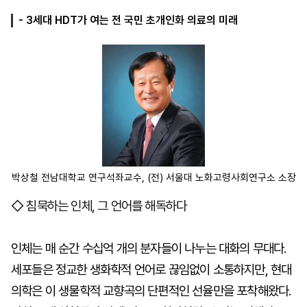
- 3세대 HDT가 여는 전 국민 초개인화 의료의 미래
마
운
대
켓
세
학
파
동
워
문
골
프
박상철 전남대학교 연구석좌교수, (전) 서울대 노화고령사회연구소 소장
◇ 침묵하는 인체, 그 언어를 해독하다
인체는 매 순간 수십억 개의 분자들이 나누는 대화의 무대다.
세포들은 정교한 생화학적 언어로 끊임없이 소통하지만, 현대
의학은 이 생물학적 교향곡의 단편적인 선율만을 포착해왔다.