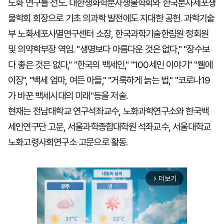
노화 연구를 선도. 대한생화학분자생물학회와 한국분자세포생
물학회 회장으로 기초 의과학 발전에도 지대한 공헌. 과학기술
부 노화세포사멸연구센터 소장, 한국과학기술한림원 정회원
및 의약학부장 역임. "생명보다 아름다운 것은 없다," "장수보
다 좋은 것은 없다," "한국의 백세인," "100세인 이야기" "웰에
이징", "백세 엄마, 여든 아들," "거룩하게 늙는 법," "코로나19
가 바꾼 백세시대의 미래"등을 저술.
현재는 전남대학교 연구석좌교수, 노화과학연구소와 한국백
세인연구단 고문, 서울과학종합대학원 석좌교수, 서울대학교
노화고령사회연구소 고문으로 활동.
더보기
arrow_forward_ios