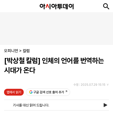
뉴
최
속
정
사
경
국
오
피
아
문
포
스
신
보
치
회
제
제
피
플
투
화
토
니
시
·
오피니언
언
티
스
>
칼럼
포
[박상철 칼럼] 인체의 언어를 번역하는
츠
시대가 온다
ENGLISH
中
Tiếng
文
Việt
수정 : 2025.07.29 15:15
앱에서 읽기
구글 검색 선호 출처 추가
지
신
후
제
회
앱
면
문
원
보
사
설
기사를 대신 읽어 드립니다.
보
구
하
24
소
치
기
독
기
시
개