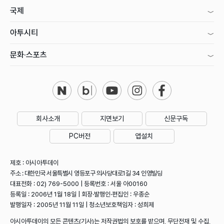
국제
아투시티
문화·스포츠
회사소개
지면보기
신문구독
PC버전
앱설치
제호 : 아시아투데이
주소 : 대한민국 서울특별시 영등포구 의사당대로1길 34 인영빌딩
대표전화 : 02) 769-5000 | 등록번호 : 서울 아00160
등록일 : 2006년 1월 18일 | 회장·발행인·편집인 : 우종순
발행일자 : 2005년 11월 11일 | 청소년보호책임자 : 성희제
아시아투데이의 모든 콘텐츠(기사)는 저작권법의 보호를 받으며, 무단전재 및 수집,