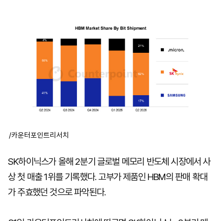
마
운
대
켓
세
학
파
동
워
문
골
프
/카운터포인트리서치
SK하이닉스가 올해 2분기 글로벌 메모리 반도체 시장에서 사
상 첫 매출 1위를 기록했다. 고부가 제품인 HBM의 판매 확대
가 주효했던 것으로 파악된다.