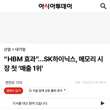
뉴
최
속
정
사
경
국
오
피
아
문
포
스
신
보
치
회
제
제
피
플
투
화
토
니
시
·
산업
언
티
스
>
대기업
포
“HBM 효과”…SK하이닉스, 메모리 시
츠
장 첫 ‘매출 1위’
ENGLISH
中
Tiếng
文
Việt
연찬모 기자
승인 : 2025.07.31 18:14
앱에서 읽기
구글 검색 선호 출처 추가
지
신
후
제
회
앱
면
문
원
보
사
설
기사를 대신 읽어 드립니다.
보
구
하
24
소
치
기
독
기
시
개