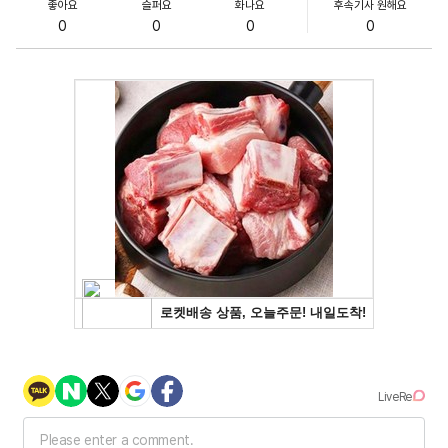
좋아요
슬퍼요
화나요
후속기사 원해요
0
0
0
0